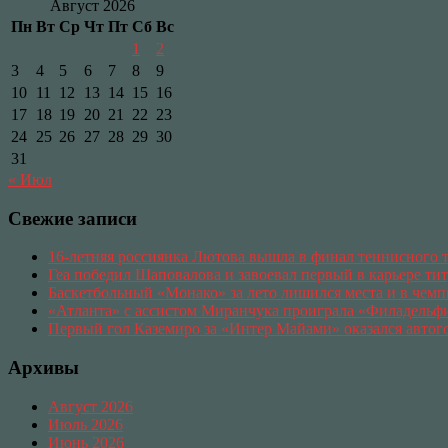
Август 2026
Пн
Вт
Ср
Чт
Пт
Сб
Вс
1
2
3
4
5
6
7
8
9
10
11
12
13
14
15
16
17
18
19
20
21
22
23
24
25
26
27
28
29
30
31
« Июл
Свежие записи
16-летняя россиянка Лютова вышла в финал теннисного
Геа победил Шаповалова и завоевал первый в карьере ти
Баскетбольный «Монако» за лето лишился места и в чемп
«Атланта» с ассистом Миранчука проиграла «Филадельф
Первый гол Каземиро за «Интер Майами» оказался автог
Архивы
Август 2026
Июль 2026
Июнь 2026