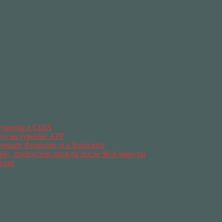
 турнира в США
тул на турнире АТР
ионате Франции, и в Евролиге
ии», пропустив дважды после 90-й минуты
олом