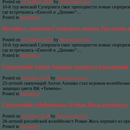
Posted on
25 ноября, 2025
by
Чемпионат.com
10-й тур женской Суперлиги смог преподнести новые сюрпризы.
где встречались «Енисей и „Динамо“…
Posted in
Волейбол
Волейбол, женская Суперлига, победа Уралочки н
Posted on
25 ноября, 2025
by
Чемпионат.com
10-й тур женской Суперлиги смог преподнести новые сюрпризы.
где встречались «Енисей и „Динамо“…
Posted in
Волейбол
Связующий Антон Аношко подписал однолетний 
Posted on
20 июня, 2024
by
Чемпионат.com
23-летний связующий Антон Аношко стал игроком волейбольног
защищал цвета ВК «Тюмень».
Posted in
Волейбол
Связующий «Нефтяника» Роман Жось перешёл в 
Posted on
20 июня, 2024
by
Чемпионат.com
28-летний российский волейболист Роман Жось перешёл из оре
Posted in
Волейбол