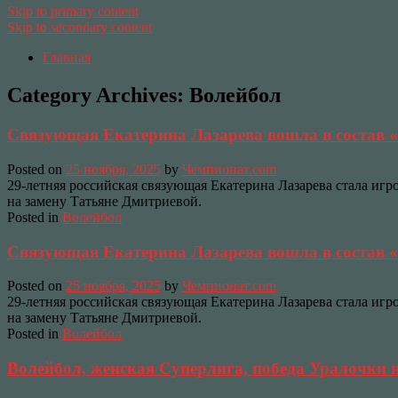
Skip to primary content
Skip to secondary content
Главная
Category Archives:
Волейбол
Связующая Екатерина Лазарева вошла в состав 
Posted on
25 ноября, 2025
by
Чемпионат.com
29-летняя российская связующая Екатерина Лазарева стала иг
на замену Татьяне Дмитриевой.
Posted in
Волейбол
Связующая Екатерина Лазарева вошла в состав 
Posted on
25 ноября, 2025
by
Чемпионат.com
29-летняя российская связующая Екатерина Лазарева стала иг
на замену Татьяне Дмитриевой.
Posted in
Волейбол
Волейбол, женская Суперлига, победа Уралочки н