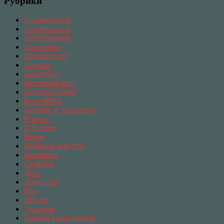
Рубрики
Uncategorized
Автоновости
Автособытия
Автоспорт
Автоэксперт
Актеры
Баскетбол
Безумный мир
Биатлон/Лыжи
Бокс/MMA
Болезни и лекарства
В мире
В России
Вещи
Военные новости
Волейбол
Гаджеты
Дети
Дом и сад
Еда
Звёзды
Здоровье
Зимние виды спорта