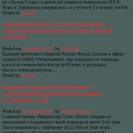
от «Даллас Старз» в матче регулярного чемпионата НХЛ.
Игра в Эдмонтоне завершилась со счетом 8:3 в пользу гостей.
Posted in
Хоккей
«Какой Дортмунд?» Смолов вспомнил,
как отказался переходить в клуб из Китая
за €9 млн
Posted on
26 ноября, 2025
by
Газета.Ru
Бывший футболист сборной России Федор Смолов в эфире
подкаста SMOL FM вспомнил, как отказался от перехода
в клуб из чемпионата Китая за €9 млн, и рассказал,
что это очень возмутило…
Posted in
Футбол
Гвардиола назвал ответственного
за неожиданное домашнее поражение
от «Байера» в ЛЧ
Posted on
26 ноября, 2025
by
Чемпионат.com
Главный тренер «Манчестер Сити» Хосеп Гвардиола
высказался о поражении своей команды в матче 5-го тура
Лиги чемпионов с «Байером» (0:2). После этой игры
«горожане» с 10 очками располагаются на шестой…