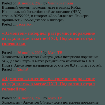
Posted on
26 ноября, 2025
by
Чемпионат.com
В данный момент проходит матч в рамках Кубка
Национальной баскетбольной ассоциации (НБА)
сезона-2025/2026, в котором «Лос-Анджелес Лейкерс»
принимает «Лос-Анджелес Клипперс».
Posted in
Баскетбол
«Эдмонтон» потерпел разгромное поражение
от «Далласа» в матче НХЛ, Подколзин отдал
голевой пас
Posted on
26 ноября, 2025
by
Матч ТВ
Хоккеисты «Эдмонтон Ойлерз» дома потерпели поражение
от «Даллас Старз» в матче регулярного чемпионата НХЛ.
Игра в Эдмонтоне завершилась со счетом 8:3 в пользу гостей.
Posted in
Хоккей
«Эдмонтон» потерпел разгромное поражение
от «Далласа» в матче НХЛ, Подколзин отдал
голевой пас
Posted on
26 ноября, 2025
by
Матч ТВ
Хоккеисты «Эдмонтон Ойлерз» дома потерпели поражение