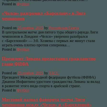
Posted in
Футбол
«Челси» разгромил «Барселону» в Лиге
чемпионов
Posted on
25 ноября, 2025
by
Российская Газета
В центральном матче дня пятого тура общего раунда Лиги
чемпионов в Лондоне «Челси» уверенно разобрался
с «Барселоной» — 3:0. Хозяева с первых же минут стали
играть очень плотно против соперника…
Posted in
Футбол
Президент Ливана предоставил гражданство
главе ФИФА
Posted on
25 ноября, 2025
by
ТАСС
Президент Международной федерации футбола (ФИФА)
Джанни Инфантино удостоен гражданства Ливана за вклад
в развитие этого вида спорта в арабской стране.
Posted in
Футбол
Мостовой назвал фаворита матча Лиги
чемпионов между «Челси» и «Барселоной»