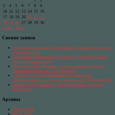
3
4
5
6
7
8
9
10
11
12
13
14
15
16
17
18
19
20
21
22
23
24
25
26
27
28
29
30
« Окт
Дек »
Свежие записи
16-летняя россиянка Лютова вышла в финал теннисного
турнира в США
Геа победил Шаповалова и завоевал первый в карьере
титул на турнире АТР
Баскетбольный «Монако» за лето лишился места и в
чемпионате Франции, и в Евролиге
«Атланта» с ассистом Миранчука проиграла
«Филадельфии», пропустив дважды после 90-й минуты
Первый гол Каземиро за «Интер Майами» оказался
автоголом
Архивы
Август 2026
Июль 2026