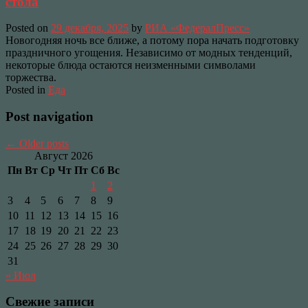
стола
Posted on
29 декабря, 2025
by
РИА «ФедералПресс»
Новогодняя ночь все ближе, а потому пора начать подготовку
праздничного угощения. Независимо от модных тенденций,
некоторые блюда остаются неизменными символами
торжества.
Posted in
Еда
Post navigation
←
Older posts
Август 2026
Пн
Вт
Ср
Чт
Пт
Сб
Вс
1
2
3
4
5
6
7
8
9
10
11
12
13
14
15
16
17
18
19
20
21
22
23
24
25
26
27
28
29
30
31
« Июл
Свежие записи