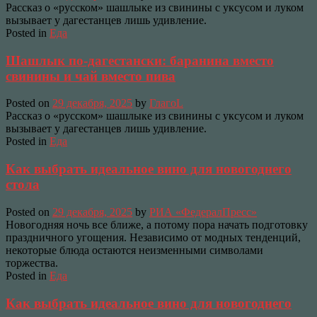
Рассказ о «русском» шашлыке из свинины с уксусом и луком
вызывает у дагестанцев лишь удивление.
Posted in
Еда
Шашлык по-дагестански: баранина вместо
свинины и чай вместо пива
Posted on
29 декабря, 2025
by
ГлагоL
Рассказ о «русском» шашлыке из свинины с уксусом и луком
вызывает у дагестанцев лишь удивление.
Posted in
Еда
Как выбрать идеальное вино для новогоднего
стола
Posted on
29 декабря, 2025
by
РИА «ФедералПресс»
Новогодняя ночь все ближе, а потому пора начать подготовку
праздничного угощения. Независимо от модных тенденций,
некоторые блюда остаются неизменными символами
торжества.
Posted in
Еда
Как выбрать идеальное вино для новогоднего