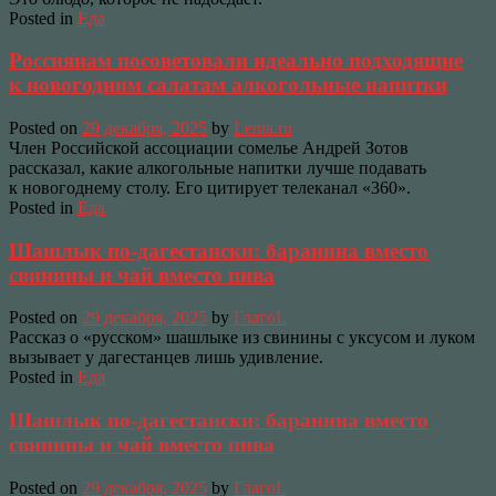
Posted in
Еда
Россиянам посоветовали идеально подходящие
к новогодним салатам алкогольные напитки
Posted on
29 декабря, 2025
by
Lenta.ru
Член Российской ассоциации сомелье Андрей Зотов
рассказал, какие алкогольные напитки лучше подавать
к новогоднему столу. Его цитирует телеканал «360».
Posted in
Еда
Шашлык по-дагестански: баранина вместо
свинины и чай вместо пива
Posted on
29 декабря, 2025
by
ГлагоL
Рассказ о «русском» шашлыке из свинины с уксусом и луком
вызывает у дагестанцев лишь удивление.
Posted in
Еда
Шашлык по-дагестански: баранина вместо
свинины и чай вместо пива
Posted on
29 декабря, 2025
by
ГлагоL