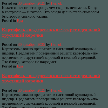
Posted on
30 декабря, 2025
by
ГлагоL
Кажется, нет ничего проще, чем сварить пельмени. Кинул
в кастрюлю — и готово. Это блюдо давно стало символом
быстрого и сытного ужина.
Posted in
Еда
Картофель «по-деревенски»: секрет идеальной
хрустящей корочки
Posted on
30 декабря, 2025
by
ГлагоL
Картофель сложно превратить в настоящий кулинарный
шедевр. Предлагаем проверенный рецепт: картофель «по-
деревенски» с хрустящей корочкой и нежной серединой.
Это блюдо, которое не надоедает.
Posted in
Еда
Картофель «по-деревенски»: секрет идеальной
хрустящей корочки
Posted on
30 декабря, 2025
by
ГлагоL
Картофель сложно превратить в настоящий кулинарный
шедевр. Предлагаем проверенный рецепт: картофель «по-
деревенски» с хрустящей корочкой и нежной серединой.
Это блюдо, которое не надоедает.