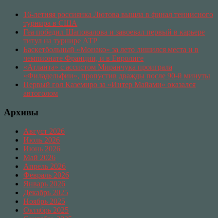
16-летняя россиянка Лютова вышла в финал теннисного
турнира в США
Геа победил Шаповалова и завоевал первый в карьере
титул на турнире АТР
Баскетбольный «Монако» за лето лишился места и в
чемпионате Франции, и в Евролиге
«Атланта» с ассистом Миранчука проиграла
«Филадельфии», пропустив дважды после 90-й минуты
Первый гол Каземиро за «Интер Майами» оказался
автоголом
Архивы
Август 2026
Июль 2026
Июнь 2026
Май 2026
Апрель 2026
Февраль 2026
Январь 2026
Декабрь 2025
Ноябрь 2025
Октябрь 2025