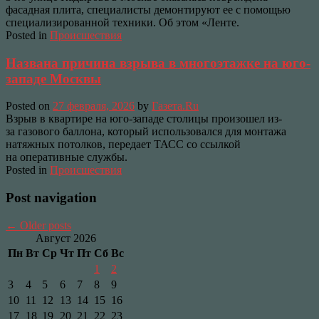
фасадная плита, специалисты демонтируют ее с помощью
специализированной техники. Об этом «Ленте.
Posted in
Происшествия
Названа причина взрыва в многоэтажке на юго-
западе Москвы
Posted on
27 февраля, 2026
by
Газета.Ru
Взрыв в квартире на юго-западе столицы произошел из-
за газового баллона, который использовался для монтажа
натяжных потолков, передает ТАСС со ссылкой
на оперативные службы.
Posted in
Происшествия
Post navigation
←
Older posts
Август 2026
Пн
Вт
Ср
Чт
Пт
Сб
Вс
1
2
3
4
5
6
7
8
9
10
11
12
13
14
15
16
17
18
19
20
21
22
23