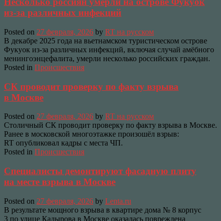
Несколько россиян умерли на острове Фукуок
из-за различных инфекций
Posted on
27 февраля, 2026
by
RT на русском
В декабре 2025 года на вьетнамском туристическом острове
Фукуок из-за различных инфекций, включая случай амёбного
менингоэнцефалита, умерли несколько российских граждан.
Posted in
Происшествия
СК проводит проверку по факту взрыва
в Москве
Posted on
27 февраля, 2026
by
RT на русском
Столичный СК проводит проверку по факту взрыва в Москве.
Ранее в московской многоэтажке произошёл взрыв:
RT опубликовал кадры с места ЧП.
Posted in
Происшествия
Специалисты демонтируют фасадную плиту
на месте взрыва в Москве
Posted on
27 февраля, 2026
by
Lenta.ru
В результате мощного взрыва в квартире дома № 8 корпус
3 по улице Кадырова в Москве оказалась повреждена