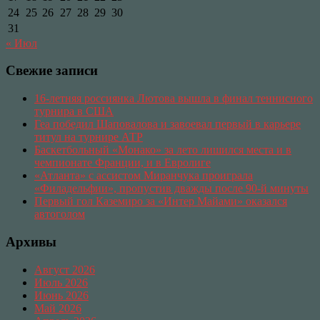
24
25
26
27
28
29
30
31
« Июл
Свежие записи
16-летняя россиянка Лютова вышла в финал теннисного
турнира в США
Геа победил Шаповалова и завоевал первый в карьере
титул на турнире АТР
Баскетбольный «Монако» за лето лишился места и в
чемпионате Франции, и в Евролиге
«Атланта» с ассистом Миранчука проиграла
«Филадельфии», пропустив дважды после 90-й минуты
Первый гол Каземиро за «Интер Майами» оказался
автоголом
Архивы
Август 2026
Июль 2026
Июнь 2026
Май 2026