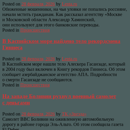
Posted on
28 февраля, 2026
by
Lenta.ru
Обиженные мошенники, на чьи уловки не попались россияне,
начали мстить гражданам. Как рассказал агентству «Москве
и Московской области Александр Хаминский,
они используют для этого банковские переводы.
Posted in
Происшествия
В Каспийском море найдено тело рекордсмена
Гиннеса
Posted on
28 февраля, 2026
by
Lenta.ru
В Каспийском море нашли тело Алескера Гасанзаде, который
в 2004 году был включен в Книгу рекордов Гиннеса. Об этом
сообщает азербайджанское агентство АПА. Подробности
о смерти Гасанзаде не сообщаются.
Posted in
Происшествия
На западе Боливии рухнул военный самолет
с деньгами
Posted on
28 февраля, 2026
by
ТК «Звезда»
Самолет ВВС Боливии на оживленную автомобильную
дорогу в районе города Эль-Альто. Об этом сообщила газета
El Deber.