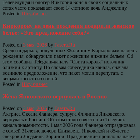
Телеведущая и блогер Виктория Боня в своих социальных
сетях часто показывает свою 14-летнюю дочь Анджелину.
Posted in
Шоу-бизнес
Киркорову на день рождения подарили женское
белье: «Это предложение себя?»
Posted on
3 мая, 2026
by
Газета.Ru
Среди подарков, полученных Филиппом Киркоровым на день
рождения, обнаружили пакет с женским нижним бельем. Об
этом сообщил Telegram-каналу "Свита короля" источник,
близкий к артисту. По словам собеседника канала, сначала
возникло предположение, что пакет могли перепутать с
вещами кого‑то из гостей.
Posted in
Шоу-бизнес
Жена Янковского вернулась в Россию
Posted on
3 мая, 2026
by
Газета.Ru
Актриса Оксана Фандера, супруга Филиппа Янковского,
вернулась в Россию. Об этом стало известно из Telegram-
канала знаменитости. 1 мая 2026 года Фандера отпраздновала
с семьей 31-летие дочери Елизаветы Янковской и 85-летие
свекрови Людмилы Зориной. Празднование прошло на даче в