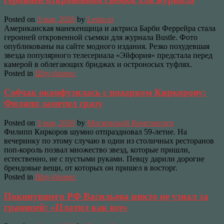
Posted on
3 мая, 2026
by
Lenta.ru
Американская манекенщица и актриса Барби Феррейра стала
героиней откровенной съемки для журнала Bustle. Фото
опубликованы на сайте модного издания. Резко похудевшая
звезда популярного телесериала «Эйфория» предстала перед
камерой в облегающих бриджах и остроносых туфлях.
Posted in
Шоу-бизнес
Собчак оконфузилась с подарком Киркорову:
Филипп заметил сразу
Posted on
3 мая, 2026
by
Московский Комсомолец
Филипп Киркоров шумно отпраздновал 59-летие. На
вечеринку по этому случаю в один из столичных ресторанов
поп-король позвал множество звезд, которые пришли,
естественно, не с пустыми руками. Певцу дарили дорогие
брендовые вещи, от которых он пришел в восторг.
Posted in
Шоу-бизнес
Покинувшего РФ Васильева никто не узнал за
границей: «Платил как все»