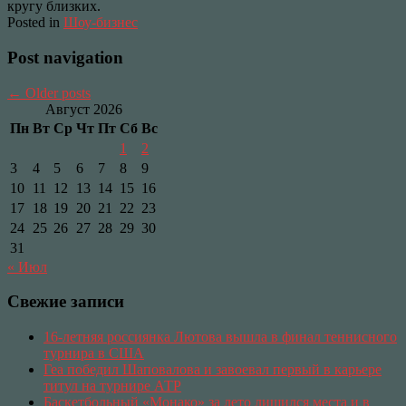
кругу близких.
Posted in
Шоу-бизнес
Post navigation
←
Older posts
Август 2026
Пн
Вт
Ср
Чт
Пт
Сб
Вс
1
2
3
4
5
6
7
8
9
10
11
12
13
14
15
16
17
18
19
20
21
22
23
24
25
26
27
28
29
30
31
« Июл
Свежие записи
16-летняя россиянка Лютова вышла в финал теннисного
турнира в США
Геа победил Шаповалова и завоевал первый в карьере
титул на турнире АТР
Баскетбольный «Монако» за лето лишился места и в