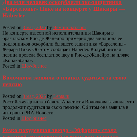
Два млн человек оскорбляли экс-защитника
«Барселоны» Пике на концерте у Шакиры —
Haberler
Posted on
3 мая, 2026
by
Чемпионат.com
На концерте известной исполнительницы Шакиры в
бразильском Рио-де-Жанейро примерно два миллиона её
поклонников оскорбили бывшего защитника «Барселоны»
Жерара Пике. Об этом сообщает Haberler. Колумбийская
певица провела бесплатное шоу в Рио-де-Жанейро на пляже
«Копакабана».
Posted in
Шоу-бизнес
Волочкова заявила о планах судиться за свою
пенсию
Posted on
3 мая, 2026
by
Lenta.ru
Российская артистка балета Анастасия Волочкова заявила, что
продолжит судиться за свою пенсию. Об этом она заявила в
интервью РИА Новости.
Posted in
Шоу-бизнес
Резко похудевшая звезда «Эйфории» стала
героиней откровенной съемки для журнала