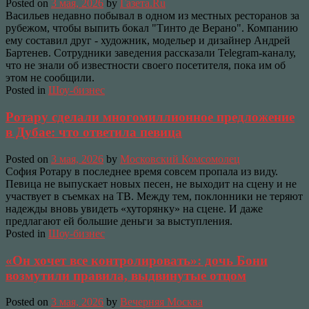
Posted on
3 мая, 2026
by
Газета.Ru
Васильев недавно побывал в одном из местных ресторанов за
рубежом, чтобы выпить бокал "Тинто де Верано". Компанию
ему составил друг - художник, модельер и дизайнер Андрей
Бартенев. Сотрудники заведения рассказали Telegram‑каналу,
что не знали об известности своего посетителя, пока им об
этом не сообщили.
Posted in
Шоу-бизнес
Ротару сделали многомиллионное предложение
в Дубае: что ответила певица
Posted on
3 мая, 2026
by
Московский Комсомолец
София Ротару в последнее время совсем пропала из виду.
Певица не выпускает новых песен, не выходит на сцену и не
участвует в съемках на ТВ. Между тем, поклонники не теряют
надежды вновь увидеть «хуторянку» на сцене. И даже
предлагают ей большие деньги за выступления.
Posted in
Шоу-бизнес
«Он хочет все контролировать»: дочь Бони
возмутили правила, выдвинутые отцом
Posted on
3 мая, 2026
by
Вечерняя Москва