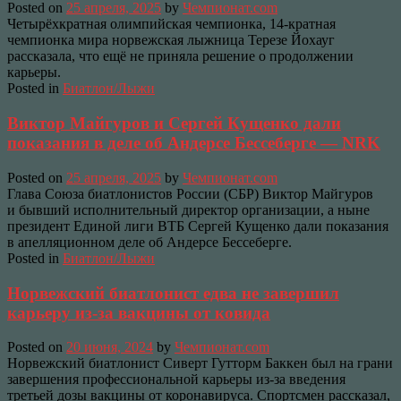
Posted on
25 апреля, 2025
by
Чемпионат.com
Четырёхкратная олимпийская чемпионка, 14-кратная
чемпионка мира норвежская лыжница Терезе Йохауг
рассказала, что ещё не приняла решение о продолжении
карьеры.
Posted in
Биатлон/Лыжи
Виктор Майгуров и Сергей Кущенко дали
показания в деле об Андерсе Бессеберге — NRK
Posted on
25 апреля, 2025
by
Чемпионат.com
Глава Союза биатлонистов России (СБР) Виктор Майгуров
и бывший исполнительный директор организации, а ныне
президент Единой лиги ВТБ Сергей Кущенко дали показания
в апелляционном деле об Андерсе Бессеберге.
Posted in
Биатлон/Лыжи
Норвежский биатлонист едва не завершил
карьеру из-за вакцины от ковида
Posted on
20 июня, 2024
by
Чемпионат.com
Норвежский биатлонист Сиверт Гутторм Баккен был на грани
завершения профессиональной карьеры из-за введения
третьей дозы вакцины от коронавируса. Спортсмен рассказал,