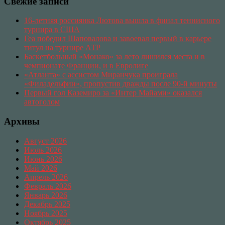
Свежие записи
16-летняя россиянка Лютова вышла в финал теннисного
турнира в США
Геа победил Шаповалова и завоевал первый в карьере
титул на турнире АТР
Баскетбольный «Монако» за лето лишился места и в
чемпионате Франции, и в Евролиге
«Атланта» с ассистом Миранчука проиграла
«Филадельфии», пропустив дважды после 90-й минуты
Первый гол Каземиро за «Интер Майами» оказался
автоголом
Архивы
Август 2026
Июль 2026
Июнь 2026
Май 2026
Апрель 2026
Февраль 2026
Январь 2026
Декабрь 2025
Ноябрь 2025
Октябрь 2025