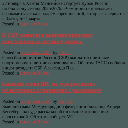
27 ноября в Ханты-Мансийске стартует Кубок России
по биатлону сезона-2025/2026. «Чемпионат» предлагает
ознакомиться с календарём соревнований, которые завершатся
в Златоусте 1 марта.
Posted in
Биатлон/Лыжи
В СБР заявили о выплате призовых
спортсменам за летние турниры
Posted on
25 ноября, 2025
by
ТАСС
Союз биатлонистов России (СБР) выплатил призовые
спортсменам за летние соревнования. Об этом ТАСС сообщил
вице-президент СБР Александр Пак.
Posted in
Биатлон/Лыжи
Бывший глава IBU на суде рассказал
об интимных отношениях с россиянкой
Posted on
25 апреля, 2025
by
Lenta.ru
Бывший глава Международной федерации биатлона Андерс
Бессеберг на суде рассказал об интимных отношениях
с россиянкой. Об этом сообщает VG.
Posted in
Биатлон/Лыжи