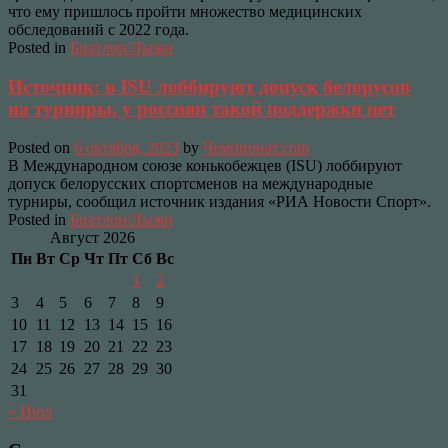
что ему пришлось пройти множество медицинских
обследований с 2022 года.
Posted in
Биатлон/Лыжи
Источник: в ISU лоббируют допуск белорусов
на турниры, у россиян такой поддержки нет
Posted on
6 октября, 2023
by
Чемпионат.com
В Международном союзе конькобежцев (ISU) лоббируют
допуск белорусских спортсменов на международные
турниры, сообщил источник издания «РИА Новости Спорт».
Posted in
Биатлон/Лыжи
Август 2026
Пн
Вт
Ср
Чт
Пт
Сб
Вс
1
2
3
4
5
6
7
8
9
10
11
12
13
14
15
16
17
18
19
20
21
22
23
24
25
26
27
28
29
30
31
« Июл