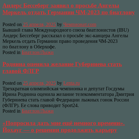
Андерс Бессеберг заявил о просьбе Ангелы
Меркель отдать Германии ЧМ-2023 по биатлону
Posted on
25 апреля, 2025
by
Чемпионат.com
Бывший глава Международного союза биатлонистов (IBU)
Андерс Бессеберг рассказал о просьбе экс-канцера Ангелы
Меркель отдать Германии право проведения ЧМ-2023
по биатлону в Оберхофе.
Posted in
Биатлон/Лыжи
Роднина оценила желание Губерниева стать
главой ФЛГР
Posted on
25 апреля, 2025
by
Lenta.ru
Трехкратная олимпийская чемпионка и депутат Госдумы
Ирина Роднина оценила желание телекомментатора Дмитрия
Губерниева стать главой Федерации лыжных гонок России
(ФЛГР). Ее слова приводит Sport24.
Posted in
Биатлон/Лыжи
«Попросила дать мне ещё немного времени».
Йохауг — о решении продолжить карьеру