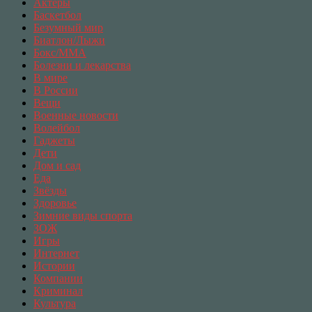
Актеры
Баскетбол
Безумный мир
Биатлон/Лыжи
Бокс/MMA
Болезни и лекарства
В мире
В России
Вещи
Военные новости
Волейбол
Гаджеты
Дети
Дом и сад
Еда
Звёзды
Здоровье
Зимние виды спорта
ЗОЖ
Игры
Интернет
Истории
Компании
Криминал
Культура