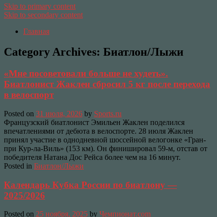
Skip to primary content
Skip to secondary content
Главная
Category Archives:
Биатлон/Лыжи
«Мне посоветовали больше не худеть».
Биатлонист Жаклен сбросил 5 кг после перехода
в велоспорт
Posted on
31 июля, 2026
by
Sports.ru
Французский биатлонист Эмильен Жаклен поделился
впечатлениями от дебюта в велоспорте. 28 июля Жаклен
принял участие в однодневной шоссейной велогонке «Гран-
при Кур-ла-Виль» (153 км). Он финишировал 59-м, отстав от
победителя Натана Дос Рейса более чем на 16 минут.
Posted in
Биатлон/Лыжи
Календарь Кубка России по биатлону —
2025/2026
Posted on
25 ноября, 2025
by
Чемпионат.com