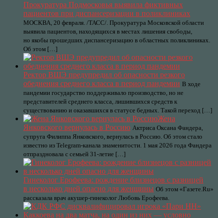
Прокуратура Подмосковья выявила фиктивных
пациентов при диспансеризации в поликлиниках
МОСКВА, 20 февраля. /ТАСС/. Прокуратура Московской области
выявила пациентов, находящихся в местах лишения свободы,
но якобы прошедших диспансеризацию в областных поликлиниках.
Об этом […]
Ректор ВШЭ предупредил об опасности резкого
обеднения среднего класса в период пандемии
В ходе
пандемии государство поддерживало производство, но не
представителей среднего класса, лишившихся средств к
существованию и оказавшихся в статусе бедных. Такой переход […]
Жена
Янковского вернулась в Россию
Актриса Оксана Фандера,
супруга Филиппа Янковского, вернулась в Россию. Об этом стало
известно из Telegram-канала знаменитости. 1 мая 2026 года Фандера
отпраздновала с семьей 31-летие […]
Гинеколог Ерофеева: рождение близнецов с разницей
в несколько дней опасно для женщины
Об этом «Газете.Ru»
рассказала врач акушер-гинеколог Любовь Ерофеева.