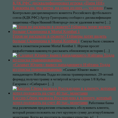
КДК РФС дисквалифицировал игрока «Пари НН»
Каккоева на два матча, на один из них — условно
Глава
Контрольно-дисциплинарного комитета Российского футбольного
союза (КДК РФС) Артур Григорьянц сообщил о дисквалификации
защитника «Пари Нижний Новгород» после удаления в матче […]
Героя не раскрыли в сюжете? Геймеры хотят видеть
больше Скорпиона в Mortal Kombat 1
Смоука было слишком
мало в сюжетном режиме Mortal Kombat 1. Игроки просят
разработчиков наконец-то рассказать обновленную историю […]
«Салават Юлаев» вывел нападающего Нэйтана Тодда
из списка травмированных
«Салават Юлаев» вывел
нападающего Нэйтана Тодда из списка травмированных. 29-летний
форвард получил травму в четвёртой встрече серии 1/8 Кубка
Гагарина с «Сибирью» […]
Кассир Сбера вызвала Росгвардию к клиенту, который
хотел положить на счет 40 тыс. монетами
Работники банка
под различными предлогами отказывались обслуживать клиента,
который решил положить на счет крупную сумму десятирублевыми
монетками. Когда же посетитель проявил упорство, в […]