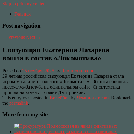
Skip to primary content
Главная
Post navigation
←
Previous
Next
→
Связующая Екатерина Лазарева
вошла в состав «Локомотива»
Posted on
25 ноября, 2025
by
Чемпионат.com
29-летняя российская связующая Екатерина Лазарева стала
игроком калининградского «Локомотива». Об этом сообщила
пресс-служба клуба на официальном сайте. Спортсменка
пришла на замену Татьяне Дмитриевой.
This entry was posted in
Волейбол
by
Чемпионат.com
. Bookmark
the
permalink
.
More from my site