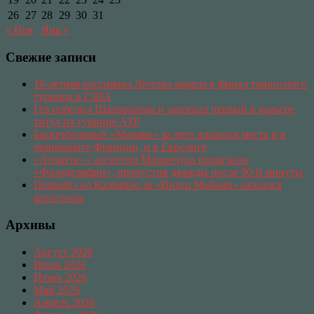
26
27
28
29
30
31
« Ноя
Янв »
Свежие записи
16-летняя россиянка Лютова вышла в финал теннисного
турнира в США
Геа победил Шаповалова и завоевал первый в карьере
титул на турнире АТР
Баскетбольный «Монако» за лето лишился места и в
чемпионате Франции, и в Евролиге
«Атланта» с ассистом Миранчука проиграла
«Филадельфии», пропустив дважды после 90-й минуты
Первый гол Каземиро за «Интер Майами» оказался
автоголом
Архивы
Август 2026
Июль 2026
Июнь 2026
Май 2026
Апрель 2026