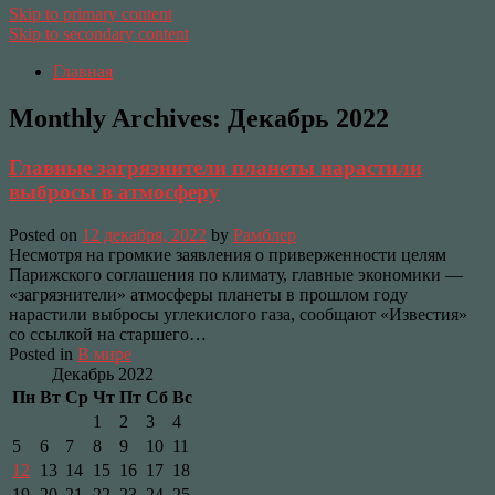
Skip to primary content
Skip to secondary content
Главная
Monthly Archives:
Декабрь 2022
Главные загрязнители планеты нарастили
выбросы в атмосферу
Posted on
12 декабря, 2022
by
Рамблер
Несмотря на громкие заявления о приверженности целям
Парижского соглашения по климату, главные экономики —
«загрязнители» атмосферы планеты в прошлом году
нарастили выбросы углекислого газа, сообщают «Известия»
со ссылкой на старшего…
Posted in
В мире
Декабрь 2022
Пн
Вт
Ср
Чт
Пт
Сб
Вс
1
2
3
4
5
6
7
8
9
10
11
12
13
14
15
16
17
18
19
20
21
22
23
24
25