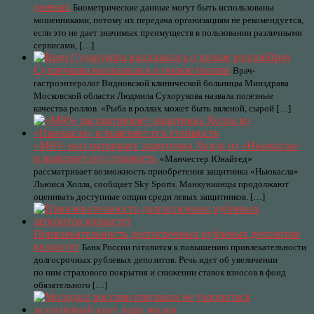
данных
Биометрические данные могут быть использованы
мошенниками, потому их передача организациям не рекомендуется,
если это не дает значимых преимуществ в пользовании различными
сервисами, […]
Врач
Сухорукова высказалась о пользе роллов
Врач-
гастроэнтеролог Видновской клинической больницы Минздрава
Московской области Людмила Сухорукова назвала полезные
качества роллов. «Рыба в роллах может быть вяленой, сырой […]
«МЮ» рассматривает защитника Холла из «Ньюкасла»
и выясняет его стоимость
«Манчестер Юнайтед»
рассматривает возможность приобретения защитника «Ньюкасла»
Льюиса Холла, сообщает Sky Sports. Манкунианцы продолжают
оценивать доступные опции среди левых защитников. […]
Привлекательность долгосрочных рублевых депозитов
возрастет
Банк России готовится к повышению привлекательности
долгосрочных рублевых депозитов. Речь идет об увеличении
по ним страхового покрытия и снижении ставок взносов в фонд
обязательного […]