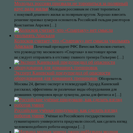
Молодых россиян призвали не торопиться за полярный
круг ради жилья
Молодым россиянам не стоит торопиться
с покупкой дешевого жилья за полярным кругом. Хорошо взвесить
решение призвал зумеров основатель Российской гильдии риелторов
Константин Апрелев […]
Колосков считает, что «Спартаку» нет смысла увольнять
Абаскаля
Почетный президент РФС Вячеслав Колосков считает,
что руководству московского «Спартака» в настоящее время
не следует отправлять в отставку главного тренера Гильермо […]
Эксперт Каневский предупредил об опасности
оборудования для домашних тренировок
Обозреватель
Москвы 24, фитнес-эксперт и телеведущий Эдуард Каневский
рассказал, эффективны ли различные виды оборудования для
домашних тренировок вроде хулахупа, диска для фитнеса и […]
Российские учёные придумали, как сделать взгляд
роботов умнее
Учёные из Российского государственного
гуманитарного университета придумали способ, как сделать взгляд
человекоподобного робота-андроида […]
Названа модная