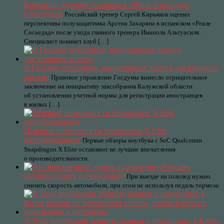
Кирьяков: будущее Захаряна в «Реале Сосьедад»
в его руках
Российский тренер Сергей Кирьяков оценил
перспективы полузащитника Арсена Захаряна в испанском «Реале
Сосьедад» после ухода главного тренера Иманола Альгуасиля.
Специалист покинет клуб […]
В Госдуме отклонили законопроект против «резинового
жилья»
Правовое управление Госдумы вынесло отрицательное
заключение на инициативу заксобрания Калужской области
об установлении учетной нормы для регистрации иностранцев
в жилых […]
Игровые возможности Snapdragon X Elite
разочаровывают
Первые обзоры ноутбука с SoC Qualcomm
Snapdragon X Elite оставляют не лучшие впечатления
о производительности.
Россиян
научили ездить в гололедицу
При выезде на гололед нужно
снизить скорость автомобиля, при этом не используя педаль тормоза.
В Tesla пообещали хранить данные с проданных в Китае