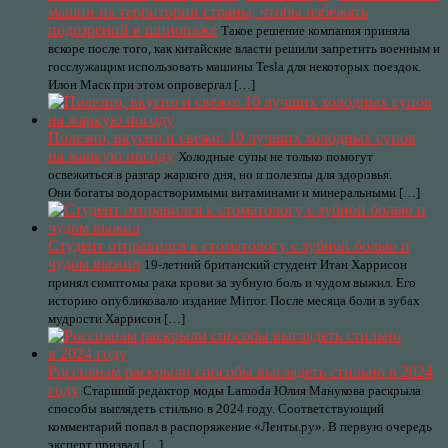
машин на территории страны, чтобы избежать
подозрений в шпионаже
Такое решение компания приняла
вскоре после того, как китайские власти решили запретить военным и
госслужащим использовать машины Tesla для некоторых поездок.
Илон Маск при этом опровергал […]
Полезно, вкусно и свежо: 10 лучших холодных супов
на жаркую погоду
Холодные супы не только помогут
освежиться в разгар жаркого дня, но и полезны для здоровья.
Они богаты водорастворимыми витаминами и минеральными […]
Студент отправился к стоматологу с зубной болью и
чудом выжил
19-летний британский студент Итан Харрисон
принял симптомы рака крови за зубную боль и чудом выжил. Его
историю опубликовало издание Mirror. После месяца боли в зубах
мудрости Харрисон […]
Россиянам раскрыли способы выглядеть стильно в 2024
году
Старший редактор моды Lamoda Юлия Манукова раскрыла
способы выглядеть стильно в 2024 году. Соответствующий
комментарий попал в распоряжение «Ленты.ру». В первую очередь
эксперт призвал […]