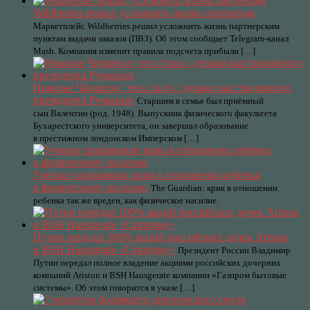
Wildberries решил усложнить жизнь партнерам
Маркетплейс Wildberries решил усложнить жизнь партнерским
пунктам выдачи заказов (ПВЗ). Об этом сообщает Telegram-канал
Mash. Компания изменит правила подсчета прибыли […]
Николае Чаушеску: что стало с детьми расстрелянного
президента Румынии
Старшим в семье был приёмный
сын Валентин (род. 1948). Выпускник физического факультета
Бухарестского университета, он завершал образование
в престижном лондонском Имперском […]
Ученые приравняли крик в отношении ребенка
к физическому насилию
The Guardian: крик в отношении
ребенка так же вреден, как физическое насилие.
Путин передал 100% акций российских дочек Ariston
и BSH Hausgerate «Газпрому»
Президент России Владимир
Путин передал полное владение акциями российских дочерних
компаний Ariston и BSH Hausgerate компании «Газпром бытовые
системы». Об этом говорится в указе […]