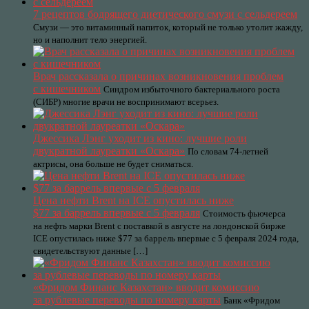
7 рецептов бодрящего диетического смузи с сельдереем
Смузи — это витаминный напиток, который не только утолит жажду,
но и наполнит тело энергией.
Врач рассказала о причинах возникновения проблем
с кишечником
Синдром избыточного бактериального роста
(СИБР) многие врачи не воспринимают всерьез.
Джессика Лэнг уходит из кино: лучшие роли
двукратной лауреатки «Оскара»
По словам 74-летней
актрисы, она больше не будет сниматься.
Цена нефти Brent на ICE опустилась ниже
$77 за баррель впервые с 5 февраля
Стоимость фьючерса
на нефть марки Brent с поставкой в августе на лондонской бирже
ICE опустилась ниже $77 за баррель впервые с 5 февраля 2024 года,
свидетельствуют данные […]
«Фридом Финанс Казахстан» вводит комиссию
за рублевые переводы по номеру карты
Банк «Фридом