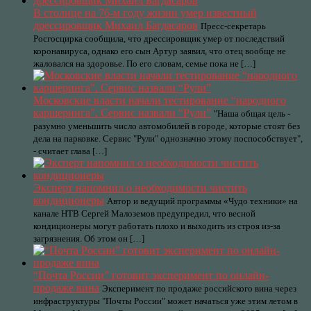
В столице на 76-м году жизни умер известный
дрессировщик Михаил Багдасаров
Пресс-секретарь
Росгосцирка сообщила, что дрессировщик умер от последствий
коронавируса, однако его сын Артур заявил, что отец вообще не
жаловался на здоровье. По его словам, семье пока не […]
Московские власти начали тестирование “народного
каршеринга”. Сервис назвали “Рули”
"Наша общая цель -
разумно уменьшить число автомобилей в городе, которые стоят без
дела на парковке. Сервис "Рули" однозначно этому поспособствует",
- считает глава […]
Эксперт напомнил о необходимости чистить
кондиционеры
Автор и ведущий программы «Чудо техники» на
канале НТВ Сергей Малоземов предупредил, что весной
кондиционеры могут работать плохо и выходить из строя из-за
загрязнения. Об этом он […]
“Почта России” готовит эксперимент по онлайн-
продаже вина
Эксперимент по продаже российского вина через
инфраструктуры "Почты России" может начаться уже этим летом в