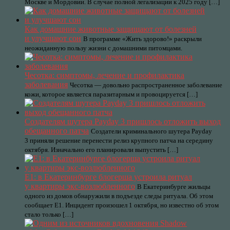
Москве и Мордовии. В случае полной легализации к 2025 году […]
Как домашние животные защищают от болезней
и улучшают сон
В программе «Жить здорово!» раскрыли
неожиданную пользу жизни с домашними питомцами.
Чесотка: симптомы, лечение и профилактика
заболевания
Чесотка — довольно распространенное заболевание
кожи, которое является паразитарным и провоцируется […]
Создателям шутера Payday 3 пришлось отложить выход
обещанного патча
Создатели криминального шутера Payday
3 приняли решение перенести релиз крупного патча на середину
октября. Изначально его планировали выпустить […]
Е1: в Екатеринбурге блогерша устроила ритуал
у квартиры экс-возлюбленного
В Екатеринбурге жильцы
одного из домов обнаружили в подъезде следы ритуала. Об этом
сообщает Е1. Инцидент произошел 1 октября, но известно об этом
стало только […]