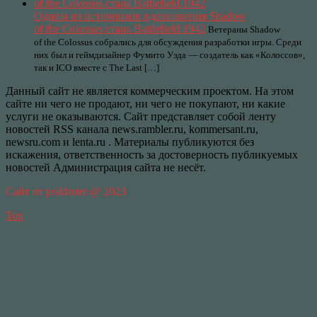
Одним из источников вдохновения Shadow
of the Colossus стала Battlefield 1942
Ветераны Shadow
of the Colossus собрались для обсуждения разработки игры. Среди
них был и геймдизайнер Фумито Уэда — создатель как «Колоссов»,
так и ICO вместе с The Last […]
Данный сайт не является коммерческим проектом. На этом
сайте ни чего не продают, ни чего не покупают, ни какие
услуги не оказываются. Сайт представляет собой ленту
новостей RSS канала news.rambler.ru, kommersant.ru,
newsru.com и lenta.ru . Материалы публикуются без
искажения, ответственность за достоверность публикуемых
новостей Администрация сайта не несёт.
Сайт от psikhoter @ 2023
Top