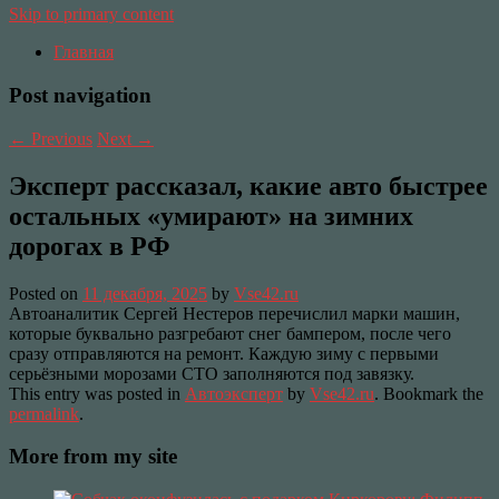
Skip to primary content
Главная
Post navigation
←
Previous
Next
→
Эксперт рассказал, какие авто быстрее
остальных «умирают» на зимних
дорогах в РФ
Posted on
11 декабря, 2025
by
Vse42.ru
Автоаналитик Сергей Нестеров перечислил марки машин,
которые буквально разгребают снег бампером, после чего
сразу отправляются на ремонт. Каждую зиму с первыми
серьёзными морозами СТО заполняются под завязку.
This entry was posted in
Автоэксперт
by
Vse42.ru
. Bookmark the
permalink
.
More from my site