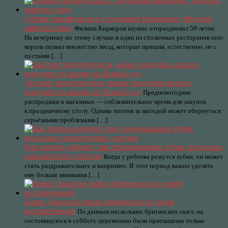
Собчак оконфузилась с подарком Киркорову: Филипп
заметил сразу
Филипп Киркоров шумно отпраздновал 59-летие.
На вечеринку по этому случаю в один из столичных ресторанов поп-
король позвал множество звезд, которые пришли, естественно, не с
пустыми […]
Эксперт предупредила, какие продукты опасно
покупать по акции на Новый год
Предновогодние
распродажи в магазинах — соблазнительное время для закупок
к праздничному столу. Однако погоня за выгодой может обернуться
серьёзными проблемами […]
Как помочь ребенку при прорезывании зубов: несколько
практических советов
Когда у ребенка режутся зубки, он может
стать раздражительнее и капризнее. В этот период важно уделять
ему больше внимания […]
Борис Джонсон тайно обвенчался со своей
возлюбленной
По данным нескольких британских газет, на
состоявшуюся в субботу церемонию были приглашены только