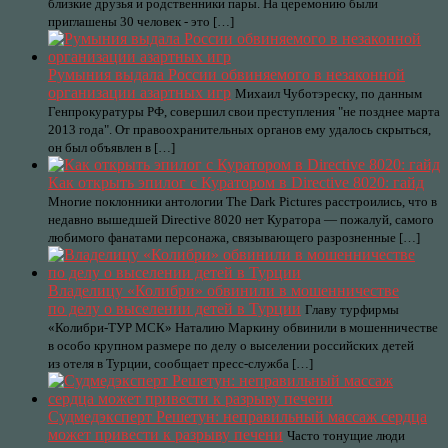
близкие друзья и родственники пары. На церемонию были
приглашены 30 человек - это […]
Румыния выдала России обвиняемого в незаконной
организации азартных игр
Михаил Чуботэреску, по данным
Генпрокуратуры РФ, совершил свои преступления "не позднее марта
2013 года". От правоохранительных органов ему удалось скрыться,
он был объявлен в […]
Как открыть эпилог с Куратором в Directive 8020: гайд
Многие поклонники антологии The Dark Pictures расстроились, что в
недавно вышедшей Directive 8020 нет Куратора — пожалуй, самого
любимого фанатами персонажа, связывающего разрозненные […]
Владелицу «Колибри» обвинили в мошенничестве
по делу о выселении детей в Турции
Главу турфирмы
«Колибри-ТУР МСК» Наталию Маркину обвинили в мошенничестве
в особо крупном размере по делу о выселении российских детей
из отеля в Турции, сообщает пресс-служба […]
Судмедэксперт Решетун: неправильный массаж сердца
может привести к разрыву печени
Часто тонущие люди