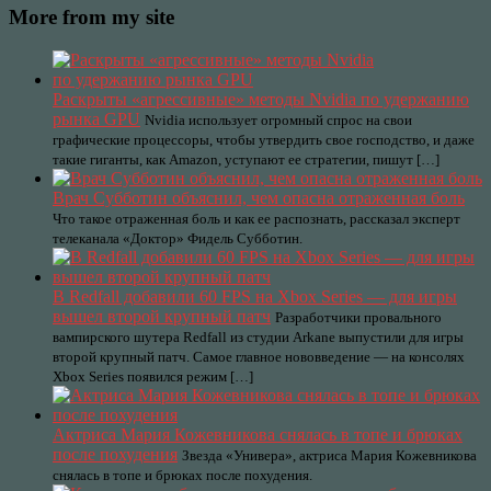
More from my site
Раскрыты «агрессивные» методы Nvidia по удержанию
рынка GPU
Nvidia использует огромный спрос на свои
графические процессоры, чтобы утвердить свое господство, и даже
такие гиганты, как Amazon, уступают ее стратегии, пишут […]
Врач Субботин объяснил, чем опасна отраженная боль
Что такое отраженная боль и как ее распознать, рассказал эксперт
телеканала «Доктор» Фидель Субботин.
В Redfall добавили 60 FPS на Xbox Series — для игры
вышел второй крупный патч
Разработчики провального
вампирского шутера Redfall из студии Arkane выпустили для игры
второй крупный патч. Самое главное нововведение — на консолях
Xbox Series появился режим […]
Актриса Мария Кожевникова снялась в топе и брюках
после похудения
Звезда «Универа», актриса Мария Кожевникова
снялась в топе и брюках после похудения.