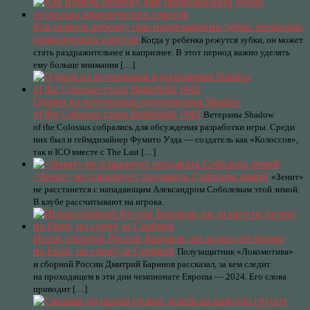
Как помочь ребенку при прорезывании зубов: несколько
практических советов
Когда у ребенка режутся зубки, он может
стать раздражительнее и капризнее. В этот период важно уделять
ему больше внимания […]
Одним из источников вдохновения Shadow
of the Colossus стала Battlefield 1942
Ветераны Shadow
of the Colossus собрались для обсуждения разработки игры. Среди
них был и геймдизайнер Фумито Уэда — создатель как «Колоссов»,
так и ICO вместе с The Last […]
«Зенит» не планирует продавать Соболева зимой
«Зенит»
не расстанется с нападающим Александром Соболевым этой зимой.
В клубе рассчитывают на игрока.
Игрок сборной России Баринов: ни за кого не болею
на Евро, но слежу за Сербией
Полузащитник «Локомотива»
и сборной России Дмитрий Баринов рассказал, за кем следит
на проходящем в эти дни чемпионате Европы — 2024. Его слова
приводит […]