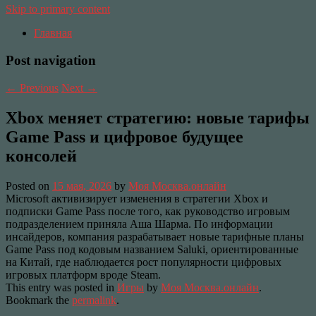
Skip to primary content
Главная
Post navigation
←
Previous
Next
→
Xbox меняет стратегию: новые тарифы
Game Pass и цифровое будущее
консолей
Posted on
15 мая, 2026
by
Моя Москва.онлайн
Microsoft активизирует изменения в стратегии Xbox и
подписки Game Pass после того, как руководство игровым
подразделением приняла Аша Шарма. По информации
инсайдеров, компания разрабатывает новые тарифные планы
Game Pass под кодовым названием Saluki, ориентированные
на Китай, где наблюдается рост популярности цифровых
игровых платформ вроде Steam.
This entry was posted in
Игры
by
Моя Москва.онлайн
.
Bookmark the
permalink
.