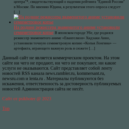
центра"*, свидетельствующий о падении рейтинга "Единой России"
в Москве. По мнению Юдина, к результатам этого опроса следует
[…]
На родине режиссера знаменитого аниме установили
семиметровое копье
В японском городе Убе, где родился
режиссер знаменитого аниме «Евангелион» Хидэаки Анно,
установили точную семиметровую копию «Копья Лонгина» —
артефакта, играющего важную роль в сюжете […]
Данный сайт не является коммерческим проектом. На этом
сайте ни чего не продают, ни чего не покупают, ни какие
услуги не оказываются. Сайт представляет собой ленту
новостей RSS канала news.rambler.ru, kommersant.ru,
newsru.com и lenta.ru . Материалы публикуются без
искажения, ответственность за достоверность публикуемых
новостей Администрация сайта не несёт.
Сайт от psikhoter @ 2023
Top