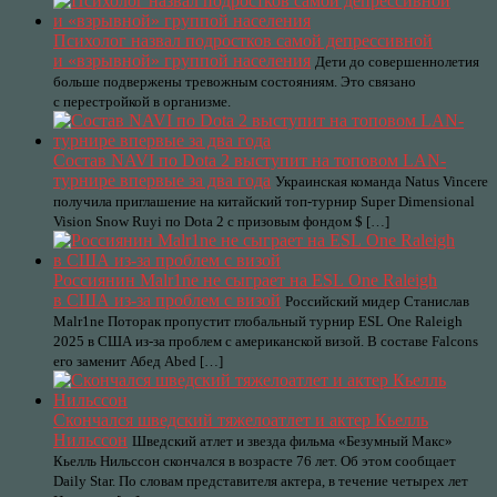
Психолог назвал подростков самой депрессивной
и «взрывной» группой населения
Дети до совершеннолетия
больше подвержены тревожным состояниям. Это связано
с перестройкой в организме.
Состав NAVI по Dota 2 выступит на топовом LAN-
турнире впервые за два года
Украинская команда Natus Vincere
получила приглашение на китайский топ-турнир Super Dimensional
Vision Snow Ruyi по Dota 2 с призовым фондом $ […]
Россиянин Malr1ne не сыграет на ESL One Raleigh
в США из-за проблем с визой
Российский мидер Станислав
Malr1ne Поторак пропустит глобальный турнир ESL One Raleigh
2025 в США из-за проблем с американской визой. В составе Falcons
его заменит Абед Abed […]
Скончался шведский тяжелоатлет и актер Кьелль
Нильссон
Шведский атлет и звезда фильма «Безумный Макс»
Кьелль Нильссон скончался в возрасте 76 лет. Об этом сообщает
Daily Star. По словам представителя актера, в течение четырех лет