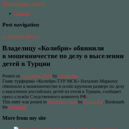
Skip to primary content
Главная
Post navigation
←
Previous
Next
→
Владелицу «Колибри» обвинили
в мошенничестве по делу о выселении
детей в Турции
Posted on
6 октября, 2023
by
Газета.Ru
Главу турфирмы «Колибри-ТУР МСК» Наталию Маркину
обвинили в мошенничестве в особо крупном размере по делу
о выселении российских детей из отеля в Турции, сообщает
пресс-служба Следственного комитета РФ.
This entry was posted in
Происшествия
by
Газета.Ru
. Bookmark
the
permalink
.
More from my site