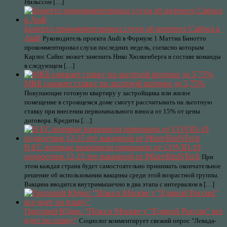
Нильссон […]
Бинотто прокомментировал слухи об интересе Сайнса к
Audi
Руководитель проекта Audi в Формуле 1 Маттиа Бинотто
прокомментировал слухи последних недель, согласно которым
Карлос Сайнс может заменить Нико Хюлкенберга в составе команды
в следующем […]
МКБ снижает ставку по льготной ипотеке до 5,75%
Покупающие готовую квартиру у застройщика или жилое
помещение в строящемся доме смогут рассчитывать на льготную
ставку при внесении первоначального взноса от 15% от цены
договора. Кредиты […]
В ЕС впервые разрешили прививать от COVID-19
подростков 12-15 лет вакциной от Pfizer/BioNTech
При
этом каждая страна будет самостоятельно принимать окончательное
решение об использовании вакцины среди этой возрастной группы.
Вакцина вводится внутримышечно в два этапа с интервалом в […]
Григорий Юдин: “Пока в Москве у “Единой России” все
идет по плану”
Социолог комментирует свежий опрос "Левада-