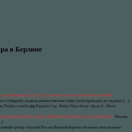
ира в Берлине
д в клапанах. Как USS Thresher стала первой погибшей
кую субмарину подвела некачественная пайка трубопроводов, но недавно […]
m Tickles в плей-офф Pinnacle Cup: Malta Vibes #4 по «Дота 2». Матч
ат возможности взять семейную ипотеку на «вторичку»
Москву
…]
Главный тренер сборной России Валерий Карпин объяснил своё решение