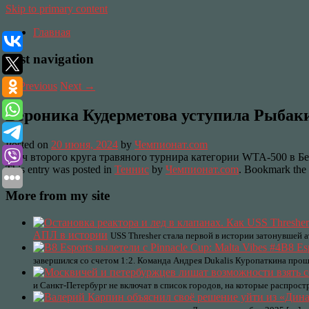
Skip to primary content
Главная
Post navigation
←
Previous
Next
→
Вероника Кудерметова уступила Рыбакин
Posted on
20 июня, 2024
by
Чемпионат.com
матч второго круга травяного турнира категории WTA-500 в Бе
This entry was posted in
Теннис
by
Чемпионат.com
. Bookmark the
More from my site
АПЛ в истории
USS Thresher стала первой в истории затонувшей
B8 Es
завершился со счетом 1:2. Команда Андрея Dukalis Куропаткина прош
и Санкт-Петербург не включат в список городов, на которые распрос