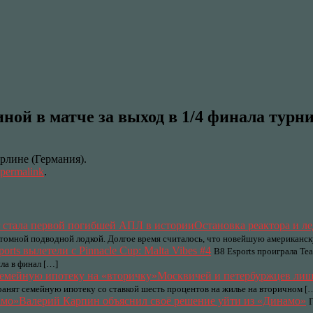
ой в матче за выход в 1/4 финала турн
рлине (Германия).
permalink
.
Остановка реактора и ле
 атомной подводной лодкой. Долгое время считалось, что новейшую американс
ports вылетели с Pinnacle Cup: Malta Vibes #4
B8 Esports проиграла Tea
ла в финал […]
Москвичей и петербуржцев лиш
транят семейную ипотеку со ставкой шесть процентов на жилье на вторичном [
Валерий Карпин объяснил своё решение уйти из «Динамо»