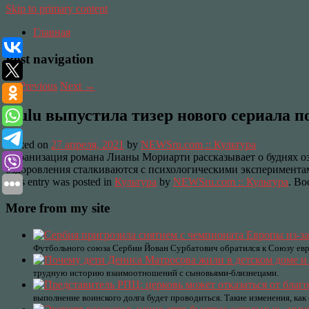
Skip to primary content
Главная
Post navigation
←
Previous
Next
→
Hulu выпустила тизер нового сериала 
Posted on
27 апреля, 2021
by
NEWSru.com :: Культура
Экранизация романа Лианы Мориарти рассказывает о буднях оз
оздоровления сталкиваются с психологическими экспериментам
This entry was posted in
Культура
by
NEWSru.com :: Культура
. Bo
More from my site
Футбольного союза Сербии Йован Сурбатович обратился к Союзу евр
трудную историю взаимоотношений с сыновьями-близнецами.
выполнение воинского долга будет проводиться. Такие изменения, как