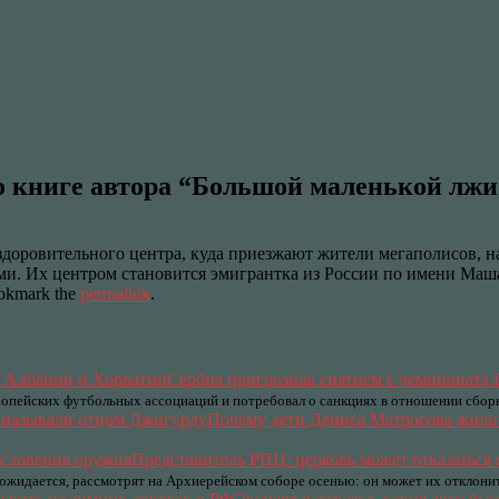
по книге автора “Большой маленькой лж
доровительного центра, куда приезжают жители мегаполисов, на
и. Их центром становится эмигрантка из России по имени Маша
okmark the
permalink
.
Сербия пригрозила снятием с чемпионата 
опейских футбольных ассоциаций и потребовал о санкциях в отношении сбор
Почему дети Дениса Матросова жили 
Представитель РПЦ: церковь может отказаться 
 ожидается, рассмотрят на Архиерейском соборе осенью: он может их отклонит