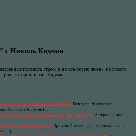
и” с Николь Кидман
меренные победить стресс и начать новую жизнь, но вместо
, роль которой играет Кидман.
Европы из-за Албании и Хорватии
Генеральный секретарь
ных Албании и Хорватии […]
в детском доме и называли отцом Джигурду
Актер скрывает
от благословения оружия
При этом благословение православных на
ь, […]