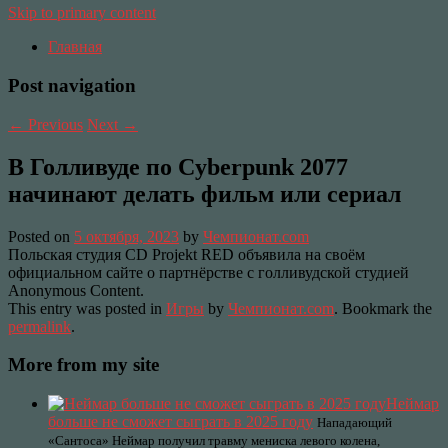
Skip to primary content
Главная
Post navigation
←
Previous
Next
→
В Голливуде по Cyberpunk 2077
начинают делать фильм или сериал
Posted on
5 октября, 2023
by
Чемпионат.com
Польская студия CD Projekt RED объявила на своём
официальном сайте о партнёрстве с голливудской студией
Anonymous Content.
This entry was posted in
Игры
by
Чемпионат.com
. Bookmark the
permalink
.
More from my site
Неймар
больше не сможет сыграть в 2025 году
Нападающий
«Сантоса» Неймар получил травму мениска левого колена,