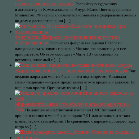
розыск и заочно арестовали
Российскую художницу
и активистку из Комсомольска-на-Амуре Юлию Цветкову (внесена
Минюстом РФ в список иноагентов) объявили в федеральный розыск
по делу о распространении […]
Фигуристка Петросян обозначила приоритет при
выборе тренера
Российская фигуристка Аделия Петросян
намерена искать нового тренера в Москве, это является для нее
приоритетом. Об этом сообщает «Матч ТВ» со ссылкой на
источник, знакомый с […]
Жир не враг: продукты, которые любят ваши сосуды
Еще
недавно жиры для многих были почти под запретом. Услышали
слово «жирный» — сразу представили что-то вредное и тяжелое. Но
все не так просто. Организму нужны […]
Мировые продажи автомобилей в апреле выросли на
77%
По данным консалтинговой компании LMC Automotive, в
прошлом месяце в мире было продано 7,01 млн легковых и легких
коммерческих автомобилей. По сравнению с апрелем прошлого года,
когда во […]