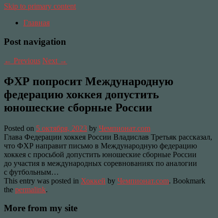
Skip to primary content
Главная
Post navigation
←
Previous
Next
→
ФХР попросит Международную
федерацию хоккея допустить
юношеские сборные России
Posted on
5 октября, 2023
by
Чемпионат.com
Глава Федерации хоккея России Владислав Третьяк рассказал,
что ФХР направит письмо в Международную федерацию
хоккея с просьбой допустить юношеские сборные России
до участия в международных соревнованиях по аналогии
с футбольным…
This entry was posted in
Хоккей
by
Чемпионат.com
. Bookmark
the
permalink
.
More from my site