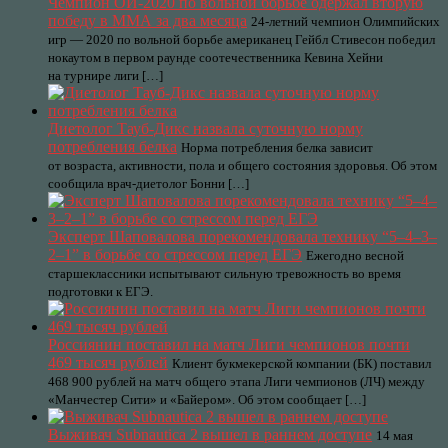
Чемпион ОИ-2020 по вольной борьбе одержал вторую
победу в ММА за два месяца
24-летний чемпион Олимпийских
игр — 2020 по вольной борьбе американец Гейбл Стивесон победил
нокаутом в первом раунде соотечественника Кевина Хейни
на турнире лиги […]
Диетолог Тауб-Дикс назвала суточную норму
потребления белка
Норма потребления белка зависит
от возраста, активности, пола и общего состояния здоровья. Об этом
сообщила врач-диетолог Бонни […]
Эксперт Шаповалова порекомендовала технику “5–4–3–
2–1” в борьбе со стрессом перед ЕГЭ
Ежегодно весной
старшеклассники испытывают сильную тревожность во время
подготовки к ЕГЭ.
Россиянин поставил на матч Лиги чемпионов почти
469 тысяч рублей
Клиент букмекерской компании (БК) поставил
468 900 рублей на матч общего этапа Лиги чемпионов (ЛЧ) между
«Манчестер Сити» и «Байером». Об этом сообщает […]
Выживач Subnautica 2 вышел в раннем доступе
14 мая