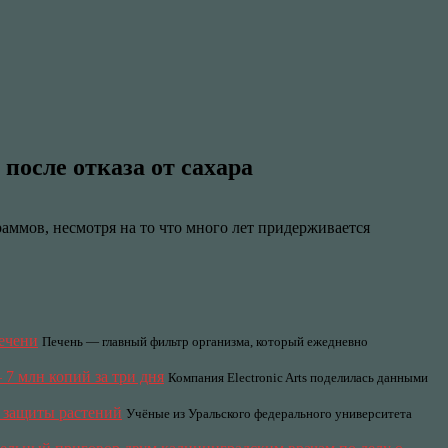
осле отказа от сахара
аммов, несмотря на то что много лет придерживается
печени
Печень — главный фильтр организма, который ежедневно
— 7 млн копий за три дня
Компания Electronic Arts поделилась данными
и защиты растений
Учёные из Уральского федерального университета