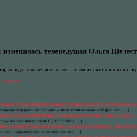
изменилась телеведущая Ольга Шелест п
торых родов долгое время не могла избавиться от лишних килогр
permalink
.
Гастроэнтеролог назвал лучшие продукты для здоровья 
нтеролог федеральной сети клиник экспертной онкологии «Евроонко», […]
Battlefield 6 показала рекордный старт в серии 
тиражом в семь млн копий на ПК, PS5 и Xbox […]
Уральские учёные создали биопрепарат для роста 
е и лучше справляться с неблагоприятными […]