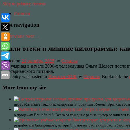
Skip to primary content
Главная
Post navigation
←
Previous
Next
→
Ушли отеки и лишние килограммы: как 
Posted on
21 октября, 2025
by
Страсти
Популярная в начале 2000-х телеведущая Ольга Шелест после в
вегетарианского питания.
This entry was posted in
Новости ЗОЖ
by
Страсти
. Bookmark the
More from my site
перерабатывает токсины, лекарства и продукты обмена. Врач-гастроэ
о продажах Battlefield 6. Всего за три дня с релиза шутер разошёлся 
разработали биопрепарат, который помогает растениям расти быстре