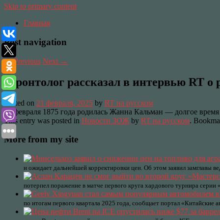
Skip to primary content
Главная
Post navigation
←
Previous
Next
→
Геронтолог рассказал в интервью RT о 
Posted on
21 февраля, 2025
by
RT на русском
21 февраля 1875 года родилась Жанна Кальман — долгое время с
This entry was posted in
Новости ЗОЖ
by
RT на русском
. Bookma
More from my site
и ожидает дальнейшей корректировки цен. Об этом заявил замглавы ве
потерпел поражение в матче первого круга хардового турнира серии
по итогам первого квартала 2025 года, сообщает портал «Китайские 