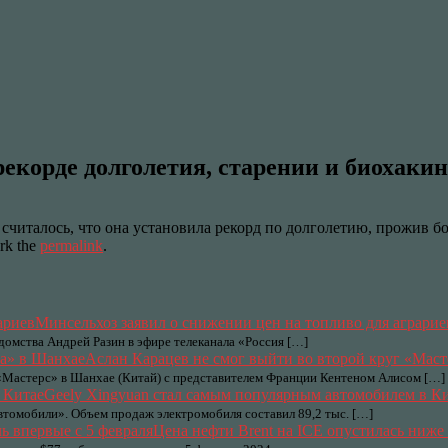
рекорде долголетия, старении и биохакин
читалось, что она установила рекорд по долголетию, прожив бол
rk the
permalink
.
Минсельхоз заявил о снижении цен на топливо для аграрие
домства Андрей Разин в эфире телеканала «Россия […]
Аслан Карацев не смог выйти во второй круг «Мас
 «Мастерс» в Шанхае (Китай) с представителем Франции Кентеном Алисом […]
Geely Xingyuan стал самым популярным автомобилем в К
автомобили». Объем продаж электромобиля составил 89,2 тыс. […]
Цена нефти Brent на ICE опустилась ниже 