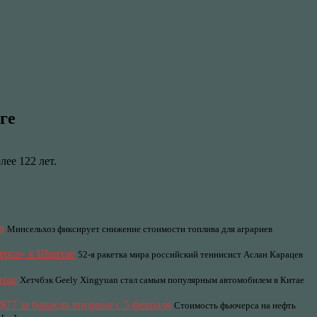
ге
ее 122 лет.
в
Минсельхоз фиксирует снижение стоимости топлива для аграриев
терса» в Шанхае
52-я ракетка мира российский теннисист Аслан Карацев
итае
Хетчбэк Geely Xingyuan стал самым популярным автомобилем в Китае
$77 за баррель впервые с 5 февраля
Стоимость фьючерса на нефть