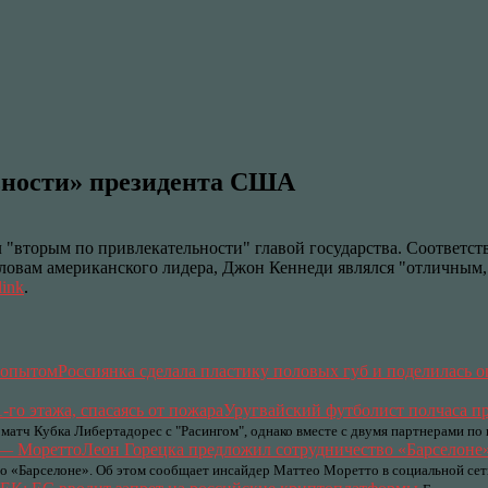
льности» президента США
вторым по привлекательности" главой государства. Соответств
словам американского лидера, Джон Кеннеди являлся "отличным
link
.
Россиянка сделала пластику половых губ и поделилась 
Уругвайский футболист полчаса про
матч Кубка Либертадорес с "Расингом", однако вместе с двумя партнерами по 
Леон Горецка предложил сотрудничество «Барселон
о «Барселоне». Об этом сообщает инсайдер Маттео Моретто в социальной сет