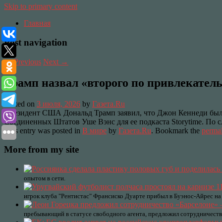
Skip to primary content
Главная
Post navigation
←
Previous
Next
→
Трамп назвал «второго по привлекате
Posted on
3 июля, 2026
by
Газета.Ru
Президент США Дональд Трамп заявил, что Джон Кеннеди был "
Соединенных Штатов Уше Вэнс для ее подкаста Storytime. По 
This entry was posted in
В мире
by
Газета.Ru
. Bookmark the
perma
More from my site
опытом в сети.
игрок клуба "Рентистас" Франсиско Дуарте прибыл в Буэнос-Айрес на 
пребывающий в статусе свободного агента, предложил сотрудничеств