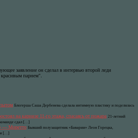
ующее заявление он сделал в интервью второй леди
, красивым парнем".
опытом
Блогерша Саша Дербенева сделала интимную пластику и поделилась
стоял на карнизе 11-го этажа, спасаясь от пожара
21-летний
команде сдал […]
е» — Моретто
Бывший полузащитник «Баварии» Леон Горецка,
и […]