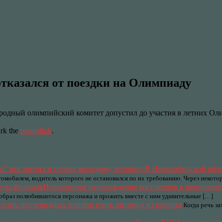
тказался от поездки на Олимпиаду
одный олимпийский комитет допустил до участия в летних Оли
rk the
permalink
.
В Новосибирской обла
омобилем, водитель которого не остановился по их требованию. Через некото
Невероятное перерождение косплееров в персонаж
 образ полюбившегося персонажа и прожить вместе с ним удивительные […]
есять неочевидных причин взять питомца из приюта
Когда речь з