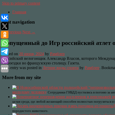
Skip to primary content
Главная
Post navigation
←
Previous
Next
→
Допущенный до Игр российский атлет о
Posted on
20 июня, 2024
by
Рамблер
Российский велогонщик Александр Власов, которого Междунар
от поездки во французскую столицу. Газета.
This entry was posted in
Летние виды спорта
by
Рамблер
. Bookma
More from my site
молодому человеку
Сотрудники ГИБДД пустились в погоню за авт
целая среда, где любой желающий способен полностью погрузиться в
Д
породистого животного.