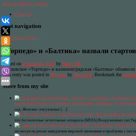
Skip to primary content
Главная
Post navigation
←
Previous
Next
→
«Торпедо» и «Балтика» назвали старто
Posted on
25 ноября, 2025
by
Матч ТВ
Московское «Торпедо» и калининградская «Балтика» объявили
This entry was posted in
Футбол
by
Матч ТВ
. Bookmark the
permal
More from my site
выпустила книгу о тайных фантазиях женщин. О чем они
сад: Женские сексуальные […]
что беспилотные летательные аппараты (БПЛА) Вооруженных сил Укр
несмотря на риски замедления мировой экономики и проблемы с поста