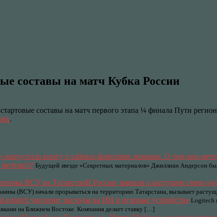
вые составы на матч Кубка России
 стартовые составы на матч первого этапа ¼ финала Пути реги
ink
.
 мечтают?
Будущей звезде «Секретных материалов» Джиллиан Андерсон было
В России заявили о растущем гневе по
аины (ВСУ) начали прорываться на территорию Татарстана, вызывает растущи
Logitech увеличит расходы на ИИ и игровые устройства
Logitech
вками на Ближнем Востоке. Компания делает ставку […]