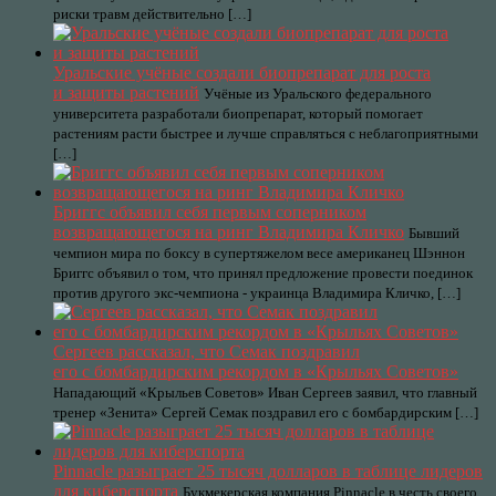
риски травм действительно […]
Уральские учёные создали биопрепарат для роста
и защиты растений
Учёные из Уральского федерального
университета разработали биопрепарат, который помогает
растениям расти быстрее и лучше справляться с неблагоприятными
[…]
Бриггс объявил себя первым соперником
возвращающегося на ринг Владимира Кличко
Бывший
чемпион мира по боксу в супертяжелом весе американец Шэннон
Бриггс объявил о том, что принял предложение провести поединок
против другого экс-чемпиона - украинца Владимира Кличко, […]
Сергеев рассказал, что Семак поздравил
его с бомбардирским рекордом в «Крыльях Советов»
Нападающий «Крыльев Советов» Иван Сергеев заявил, что главный
тренер «Зенита» Сергей Семак поздравил его с бомбардирским […]
Pinnacle разыграет 25 тысяч долларов в таблице лидеров
для киберспорта
Букмекерская компания Pinnacle в честь своего