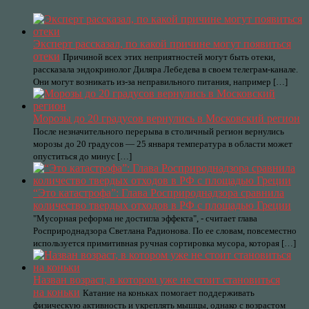
Эксперт рассказал, по какой причине могут появиться
отеки
Причиной всех этих неприятностей могут быть отеки,
рассказала эндокринолог Диляра Лебедева в своем телеграм-канале.
Они могут возникать из-за неправильного питания, например […]
Морозы до 20 градусов вернулись в Московский регион
После незначительного перерыва в столичный регион вернулись
морозы до 20 градусов — 25 января температура в области может
опуститься до минус […]
“Это катастрофа”: Глава Росприроднадзора сравнила
количество твердых отходов в РФ с площадью Греции
"Мусорная реформа не достигла эффекта", - считает глава
Росприроднадзора Светлана Радионова. По ее словам, повсеместно
используется примитивная ручная сортировка мусора, которая […]
Назван возраст, в котором уже не стоит становиться
на коньки
Катание на коньках помогает поддерживать
физическую активность и укреплять мышцы, однако с возрастом