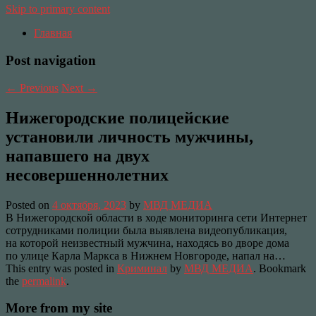
Skip to primary content
Главная
Post navigation
←
Previous
Next
→
Нижегородские полицейские
установили личность мужчины,
напавшего на двух
несовершеннолетних
Posted on
4 октября, 2023
by
МВД МЕДИА
В Нижегородской области в ходе мониторинга сети Интернет
сотрудниками полиции была выявлена видеопубликация,
на которой неизвестный мужчина, находясь во дворе дома
по улице Карла Маркса в Нижнем Новгороде, напал на…
This entry was posted in
Криминал
by
МВД МЕДИА
. Bookmark
the
permalink
.
More from my site