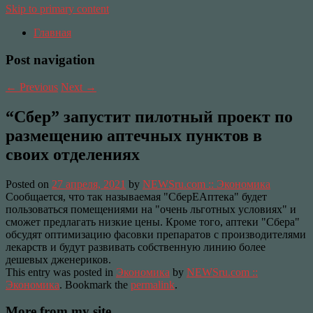
Skip to primary content
Главная
Post navigation
←
Previous
Next
→
“Сбер” запустит пилотный проект по
размещению аптечных пунктов в
своих отделениях
Posted on
27 апреля, 2021
by
NEWSru.com :: Экономика
Сообщается, что так называемая "СберЕАптека" будет
пользоваться помещениями на "очень льготных условиях" и
сможет предлагать низкие цены. Кроме того, аптеки "Сбера"
обсудят оптимизацию фасовки препаратов с производителями
лекарств и будут развивать собственную линию более
дешевых дженериков.
This entry was posted in
Экономика
by
NEWSru.com ::
Экономика
. Bookmark the
permalink
.
More from my site