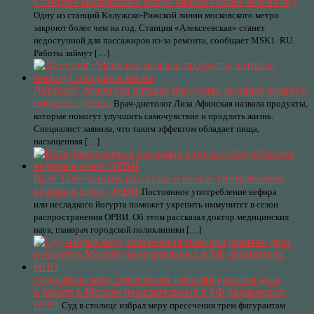
Станцию московского метро закроют более чем на год
Одну из станций Калужско-Рижской линии московского метро
закроют более чем на год. Станция «Алексеевская» станет
недоступной для пассажиров из-за ремонта, сообщает MSK1. RU.
Работы займут […]
Диетолог Афинская назвала продукты, которые помогут
продлить жизнь
Врач-диетолог Лиза Афинская назвала продукты,
которые помогут улучшить самочувствие и продлить жизнь.
Специалист заявила, что таким эффектом обладает пища,
насыщенная […]
Врач Тяжельников рассказал о пользе употребления
кефира в сезон ОРВИ
Постоянное употребление кефира
или несладкого йогурта поможет укрепить иммунитет в сезон
распространения ОРВИ. Об этом рассказал доктор медицинских
наук, главврач городской поликлиники […]
Суд избрал меру пресечения трем фигурантам дела
о работе в Москве нежелательных в РФ украинских
НПО
Суд в столице избрал меру пресечения трем фигурантам