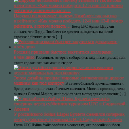
Царукян не понимает, почему Пимблетт так высоко
в рейтинге: «Как можно победить 12-й или 13-й номер
рейтинга, а потом попасть…
Боец UFC Арман Царукян
считает, что Пэдди Пимблетт не должен находиться на пятой
строчке рейтинга легкого […]
Россиян призвали быстрее закупиться долларами:
в чём дело
Россиянам, которые собирались закупиться долларами,
стоит сделать это как можно скорее.
Эпоха дизайна прошла: мировые автокомпании делают
машины как под копирку
В автомобильной промышленности
бренд-инжиниринг стал обычным явлением. Многие производители,
включая General Motors, используют этот метод для сокращения […]
У российского бойца Шары Буллета сменился соперник
перед субботним турниром UFC в Саудовской Аравии
Глава UFC Дэйна Уайт сообщил в соцсетях, что российский боец