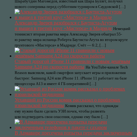
Шарабутдин Магомедов, известный как Шара Буллет, получил
нового соперника перед субботним турниром в Саудовской […]
Александр Зверев разобрался с Баутиста-Агутом
и вышел в третий круг «Мастерса» в Мадриде
Немецкий
теннисист вторая ракетка мира Александр Зверев обыграл 55-
ю ракетку мира испанца Роберта Баутиста-Агута во втором круге
грунтового «Мастерса» в Мадриде. Счёт — 6:2, […]
Старый дорогой iPhone 11 сравнили с новым дешёвым
Samsung A24 по скорости работы
На YouTube-канале Tech
Reason выяснили, какой смартфон запускает игры и приложения
быстрее: Samsung A24 или iPhone 11. iPhone 11 работает на базе
процессора А13 и имеет 4 ГБ оперативной […]
Уехавший из России комик рассказал о проблемах
израильской медицины
Комик рассказал, что однажды
ему нужно было сделать УЗИ почек, чтобы развеять
или подтвердить свои опасения, однако ему было […]
В Армавире пресечена попытка передачи заключенным