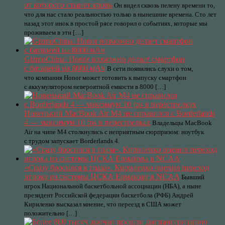
от которого стынет кровь
Он видел сквозь пелену времени то,
что для нас стало реальностью только в нынешние времена. Сто лет
назад этот инок в простой рясе говорил о событиях, которые мы
проживаем в эти […]
GizmoChina: Honor возможно делает смартфон
с батареей на 8000 мАч
В сети появились слухи о том,
что компания Honor может готовить к выпуску смартфон
с аккумулятором невероятной емкости в 8000 […]
Новенький MacBook Air M4 не справился с Borderlands
4 — максимум 10 fps в перестрелках
Владельцы MacBook
Air на чипе M4 столкнулись с неприятным сюрпризом: ноутбук
с трудом запускает Borderlands 4.
«Сразу бросился в глаза». Кириленко оценил переход
игрока из системы ЦСКА Ермакова в NCAA
Бывший
игрок Национальной баскетбольной ассоциации (НБА), а ныне
президент Российской федерации баскетбола (РФБ) Андрей
Кириленко высказал мнение, что переезд в США может
положительно […]