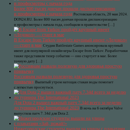
Более 800 тысяч дончан прошли диспансеризацию
и профосмотры с начала года
Ростовская область, 20 мая 2024.
DON24.RU. Более 800 тысяч дончан прошли диспансеризацию
и профосмотры с начала года, сообщили в правительстве […]
В Escape from Tarkov пройдёт крупный ивент «Ледокол»
— старт в мае
Студия Battlestate Games анонсировала крупный
ивент для популярной онлайн-игры Escape from Tarkov. Разработчики
также представили тизер события — оно стартует в мае. Более
точную дату […]
Россиянам назвали полезную для здоровья простую
привычку
Выпитый утром натощак стакан воды помогает
с легкостью проснуться.
Для Dota 2 вышел важный патч 7.34d всего за неделю
до турнира The International 2023
В ночь на 6 октября Valve
выпустила патч 7. 34d для Dota 2.
Нижегородские студенты вышли на улицы с плакатами