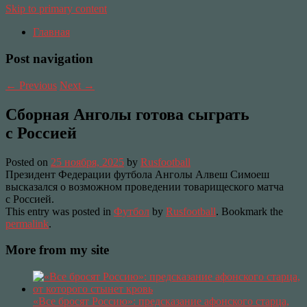
Skip to primary content
Главная
Post navigation
←
Previous
Next
→
Сборная Анголы готова сыграть
с Россией
Posted on
25 ноября, 2025
by
Rusfootball
Президент Федерации футбола Анголы Алвеш Симоеш
высказался о возможном проведении товарищеского матча
с Россией.
This entry was posted in
Футбол
by
Rusfootball
. Bookmark the
permalink
.
More from my site
«Все бросят Россию»: предсказание афонского старца,