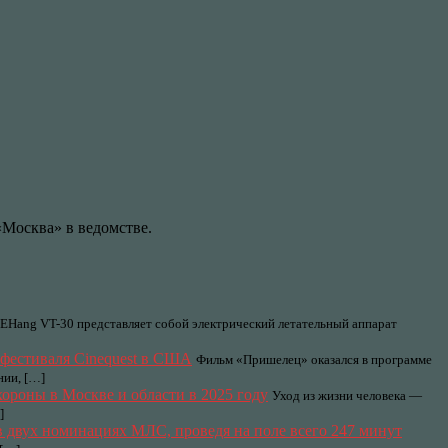
«Москва» в ведомстве.
EHang VT-30 представляет собой электрический летательный аппарат
фестиваля Cinequest в США
Фильм «Пришелец» оказался в программе
нии, […]
охороны в Москве и области в 2025 году
Уход из жизни человека —
]
в двух номинациях МЛС, проведя на поле всего 247 минут