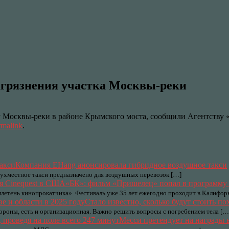
агрязнения участка Москвы-реки
у Москвы-реки в районе Крымского моста, сообщили Агентству 
rmalink
.
Компания EHang анонсировала гибридное воздушное такси
Двухместное такси предназначено для воздушных перевозок […]
«БК»: фильм «Пришелец» попал в программу 
юллетень кинопрокатчика». Фестиваль уже 35 лет ежегодно проходит в Калифор
Стало известно, сколько будут стоить п
ороны, есть и организационная. Важно решить вопросы с погребением тела […
Месси претендует на награды 