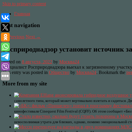
Skip to primary content
Главная
Post navigation
←
Previous
Next
→
Росприроднадзор установит источник з
Posted on
8 августа, 2022
by
Москва24
Специалист Росприроднадзора выехал к загрязненному участк
This entry was posted in
Общество
by
Москва24
. Bookmark the
pe
More from my site
самолетного типа, который может вертикально взлетать и садиться. 
кинофестиваля Cinequest Film Festival (CQFF). Об этом сообщает «Б
невосполнимая утрата для близких, однако, помимо эмоциональной ст