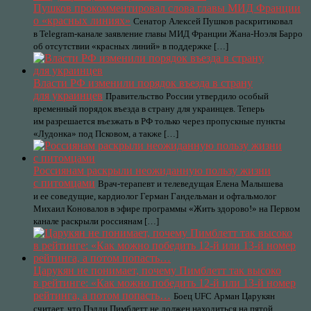
Пушков прокомментировал слова главы МИД Франции
о «красных линиях»
Сенатор Алексей Пушков раскритиковал
в Telegram-канале заявление главы МИД Франции Жана-Ноэля Барро
об отсутствии «красных линий» в поддержке […]
Власти РФ изменили порядок въезда в страну
для украинцев
Правительство России утвердило особый
временный порядок въезда в страну для украинцев. Теперь
им разрешается въезжать в РФ только через пропускные пункты
«Лудонка» под Псковом, а также […]
Россиянам раскрыли неожиданную пользу жизни
с питомцами
Врач-терапевт и телеведущая Елена Малышева
и ее соведущие, кардиолог Герман Гандельман и офтальмолог
Михаил Коновалов в эфире программы «Жить здорово!» на Первом
канале раскрыли россиянам […]
Царукян не понимает, почему Пимблетт так высоко
в рейтинге: «Как можно победить 12-й или 13-й номер
рейтинга, а потом попасть…
Боец UFC Арман Царукян
считает, что Пэдди Пимблетт не должен находиться на пятой