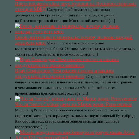
Поезд насмерть сбил двух мужчин на Лосиноостровской
станции МЖД
Следственный комитет организовал
доследственную проверку по факту гибели двух мужчин
на Лосиноостровской станции Московской железной […]
Белок, витамины и минералы: почему полезно каждый
день есть мясо
Мясо — это отличный источник
высококачественного белка. Он помогает строить и восстанавливать
ткани тела. Кроме того, в мясе много цинка […]
Врач Семирядов: Чем опасен глютен и какими
продуктами его можно заменить
«Страшное» слово «глютен»
чаще всего встречается в негативном контексте. Так ли он страшен
и чем можно его заменить, рассказал «Российской газете»
превентивный врач-диетолог, эксперт […]
Что за “нечто” обнаружил на Марсе ровер Perseverance
Марсоход Perseverance обнаружил нечто необычное: более чем
странную каменную пирамиду, напоминающую слоеный бутерброд.
Как сообщается, стереокамера ровера засняла причудливое
геологическое […]