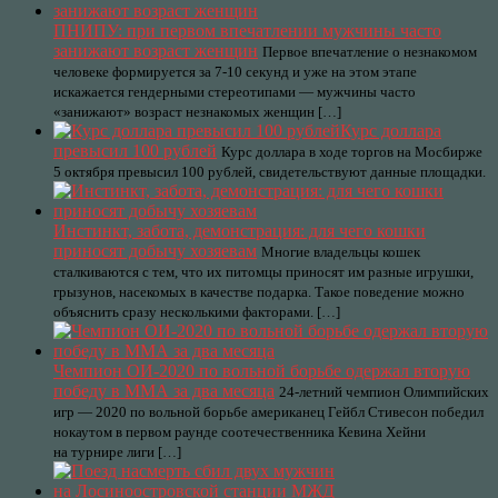
ПНИПУ: при первом впечатлении мужчины часто
занижают возраст женщин
Первое впечатление о незнакомом
человеке формируется за 7-10 секунд и уже на этом этапе
искажается гендерными стереотипами — мужчины часто
«занижают» возраст незнакомых женщин […]
Курс доллара
превысил 100 рублей
Курс доллара в ходе торгов на Мосбирже
5 октября превысил 100 рублей, свидетельствуют данные площадки.
Инстинкт, забота, демонстрация: для чего кошки
приносят добычу хозяевам
Многие владельцы кошек
сталкиваются с тем, что их питомцы приносят им разные игрушки,
грызунов, насекомых в качестве подарка. Такое поведение можно
объяснить сразу несколькими факторами. […]
Чемпион ОИ-2020 по вольной борьбе одержал вторую
победу в ММА за два месяца
24-летний чемпион Олимпийских
игр — 2020 по вольной борьбе американец Гейбл Стивесон победил
нокаутом в первом раунде соотечественника Кевина Хейни
на турнире лиги […]