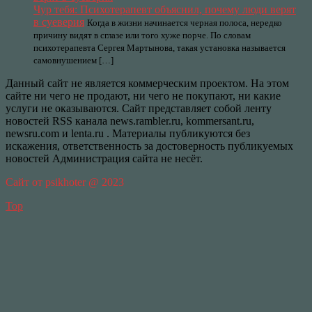
Чур тебя: Психотерапевт объяснил, почему люди верят
в суеверия
Когда в жизни начинается черная полоса, нередко
причину видят в сглазе или того хуже порче. По словам
психотерапевта Сергея Мартынова, такая установка называется
самовнушением […]
Данный сайт не является коммерческим проектом. На этом
сайте ни чего не продают, ни чего не покупают, ни какие
услуги не оказываются. Сайт представляет собой ленту
новостей RSS канала news.rambler.ru, kommersant.ru,
newsru.com и lenta.ru . Материалы публикуются без
искажения, ответственность за достоверность публикуемых
новостей Администрация сайта не несёт.
Сайт от psikhoter @ 2023
Top