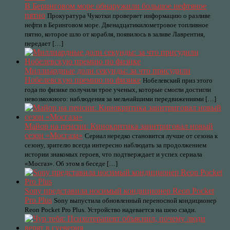
В Беринговом море обнаружили большое нефтяное
пятно
Прокуратура Чукотки проверяет информацию о разливе
нефти в Беринговом море. Двенадцатикилометровое топливное
пятно, которое шло от корабля, появилось в заливе Лаврентия,
передает […]
Миллиардные доли секунды: за что присудили
Нобелевскую премию по физике
Нобелевский приз этого
года по физике получили трое ученых, которые смогли достигли
невозможного: наблюдения за мельчайшими передвижениями […]
Майор на пенсии: Кинокритика заинтриговал новый
сезон «Мосгаза»
Сериал нередко становится лучше от сезона к
сезону, зрителю всегда интересно наблюдать за продолжением
истории знакомых героев, что подтверждает и успех сериала
«Мосгаз». Об этом в беседе […]
Sony представила носимый кондиционер Reon Pocket
Pro Plus
Sony выпустила обновленный переносной кондиционер
Reon Pocket Pro Plus. Устройство надевается на шею сзади.