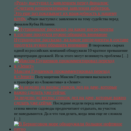
«Реал» выступил с заявлением перед финалом:
«Считаем неприемлемыми заявления арбитров.
Это еще раз показывает их враждебность к нашему
клубу.
«Реал» выступил с заявлением на тему судейства перед
финалом Кубка Испании.
Нутрициолог рассказал, на какие ингредиенты в составе
продукта нужно обращать внимание
В творожных сырках
одной из российских компаний обнаружили 10-кратное превышение
концентрации дрожжей. Из-за этого могут возникнуть проблемы […]
Максим Глушенков прокомментировал переход
в «Зенит»
Полузащитник Максим Глушенков высказался
о трансфере из «Локомотива» в «Зенит».
За неделю до весны: список дел на даче, которые важно
сделать уже сейчас
Последние недели перед началом дачного
сезона многие садоводы предпочитают отдыхать, на участок
не наведываются. Да и что там делать, когда зима еще не сложила
[…]