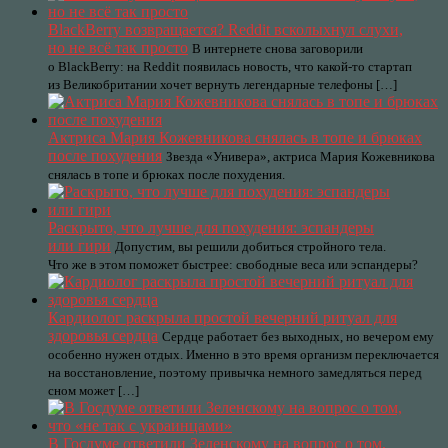
BlackBerry возвращается? Reddit всколыхнул слухи,
но не всё так просто
В интернете снова заговорили
о BlackBerry: на Reddit появилась новость, что какой-то стартап
из Великобритании хочет вернуть легендарные телефоны […]
Актриса Мария Кожевникова снялась в топе и брюках
после похудения
Звезда «Универа», актриса Мария Кожевникова
снялась в топе и брюках после похудения.
Раскрыто, что лучше для похудения: эспандеры
или гири
Допустим, вы решили добиться стройного тела.
Что же в этом поможет быстрее: свободные веса или эспандеры?
Кардиолог раскрыла простой вечерний ритуал для
здоровья сердца
Сердце работает без выходных, но вечером ему
особенно нужен отдых. Именно в это время организм переключается
на восстановление, поэтому привычка немного замедляться перед
сном может […]
В Госдуме ответили Зеленскому на вопрос о том,