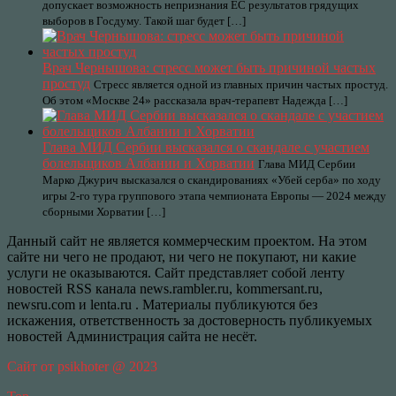
допускает возможность непризнания ЕС результатов грядущих
выборов в Госдуму. Такой шаг будет […]
Врач Чернышова: стресс может быть причиной частых
простуд
Стресс является одной из главных причин частых простуд.
Об этом «Москве 24» рассказала врач-терапевт Надежда […]
Глава МИД Сербии высказался о скандале с участием
болельщиков Албании и Хорватии
Глава МИД Сербии
Марко Джурич высказался о скандированиях «Убей серба» по ходу
игры 2-го тура группового этапа чемпионата Европы — 2024 между
сборными Хорватии […]
Данный сайт не является коммерческим проектом. На этом
сайте ни чего не продают, ни чего не покупают, ни какие
услуги не оказываются. Сайт представляет собой ленту
новостей RSS канала news.rambler.ru, kommersant.ru,
newsru.com и lenta.ru . Материалы публикуются без
искажения, ответственность за достоверность публикуемых
новостей Администрация сайта не несёт.
Сайт от psikhoter @ 2023