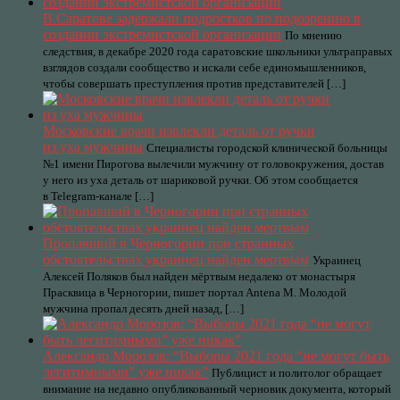
В Саратове задержали подростков по подозрению в
создании экстремистской организации
По мнению
следствия, в декабре 2020 года саратовские школьники ультраправых
взглядов создали сообщество и искали себе единомышленников,
чтобы совершать преступления против представителей […]
Московские врачи извлекли деталь от ручки
из уха мужчины
Специалисты городской клинической больницы
№1 имени Пирогова вылечили мужчину от головокружения, достав
у него из уха деталь от шариковой ручки. Об этом сообщается
в Telegram-канале […]
Пропавший в Черногории при странных
обстоятельствах украинец найден мертвым
Украинец
Алексей Поляков был найден мёртвым недалеко от монастыря
Прасквица в Черногории, пишет портал Antena M. Молодой
мужчина пропал десять дней назад, […]
Александр Морозов: “Выборы 2021 года “не могут быть
легитимными” уже никак”
Публицист и политолог обращает
внимание на недавно опубликованный черновик документа, который