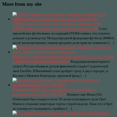
More from my site
УЕФА заявил, что потерял доверие к руководству
ФИФА после планов продать часть прав на ЧМ
Союз
европейских футбольных ассоциаций (УЕФА) заявил, что утратил
доверие к руководству Международной федерации футбола (ФИФА)
после анонсированных планов продажи доли прав на чемпионат […]
Финал Студлиги по киберспорту пройдёт с 17 по 19 мая
в Москве и Нижнем Новгороде
Федерация компьютерного
спорта России объявила детали финальной стадии Студенческой
лиги ГигаЧат. Юбилейный сезон пройдёт сразу в двух городах, в
Москве и Нижнем Новгороде, призовой фонд […]
Компания Opel представила ретроэлектрокар с
механической КПП (ВИДЕО)
Концепт-кар Manta GSe
Elektromod был создан в честь 50-летия популярного купе Opel
Manta и сохранил некоторые черты старой модели. Пока что в Opel
не планируют налаживать серийное […]