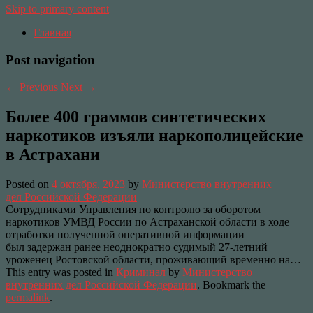
Skip to primary content
Главная
Post navigation
←
Previous
Next
→
Более 400 граммов синтетических
наркотиков изъяли наркополицейские
в Астрахани
Posted on
4 октября, 2023
by
Министерство внутренних
дел Российской Федерации
Сотрудниками Управления по контролю за оборотом
наркотиков УМВД России по Астраханской области в ходе
отработки полученной оперативной информации
был задержан ранее неоднократно судимый 27-летний
уроженец Ростовской области, проживающий временно на…
This entry was posted in
Криминал
by
Министерство
внутренних дел Российской Федерации
. Bookmark the
permalink
.