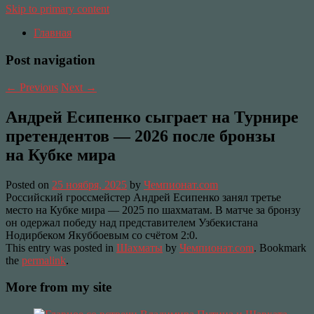
Skip to primary content
Главная
Post navigation
←
Previous
Next
→
Андрей Есипенко сыграет на Турнире
претендентов — 2026 после бронзы
на Кубке мира
Posted on
25 ноября, 2025
by
Чемпионат.com
Российский гроссмейстер Андрей Есипенко занял третье
место на Кубке мира — 2025 по шахматам. В матче за бронзу
он одержал победу над представителем Узбекистана
Нодирбеком Якуббоевым со счётом 2:0.
This entry was posted in
Шахматы
by
Чемпионат.com
. Bookmark
the
permalink
.
More from my site