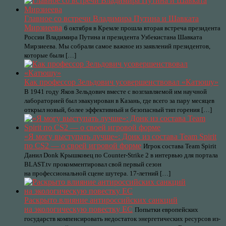
Главное со встречи Владимира Путина и Шавката
Мирзиеева
6 октября в Кремле прошла вторая встреча президента
России Владимира Путина и президента Узбекистана Шавката
Мирзиеева. Мы собрали самое важное из заявлений президентов,
которые были […]
Как профессор Зельдович усовершенствовал «Катюшу»
В 1941 году Яков Зельдович вместе с возглавляемой им научной
лабораторией был эвакуирован в Казань, где всего за пару месяцев
открыл новый, более эффективный и безопасный тип горения […]
«Я могу выступать лучше»: Донк из состава Team Spirit
по CS2 — о своей игровой форме
Игрок состава Team Spirit
Данил Donk Крышковец по Counter-Strike 2 в интервью для портала
BLAST.tv прокомментировал свой первый сезон
на профессиональной сцене шутера. 17-летний […]
Раскрыто влияние антироссийских санкций
на экологическую повестку ЕС
Попытки европейских
государств компенсировать недостаток энергетических ресурсов из-