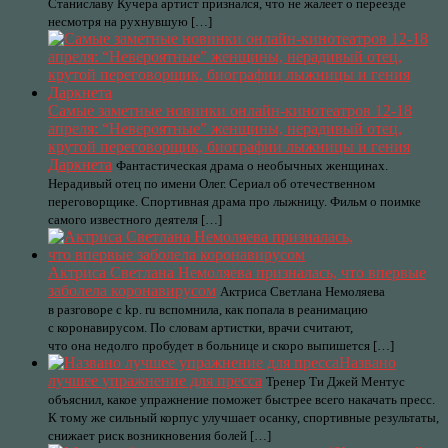
Станиславу Кучера артист признался, что не жалеет о переезде
несмотря на рухнувшую […]
Самые заметные новинки онлайн-кинотеатров 12-18
апреля: “Невероятные” женщины, нерадивый отец,
крутой переговорщик, биографии лыжницы и гения
Даркнета
Фантастическая драма о необычных женщинах.
Нерадивый отец по имени Олег. Сериал об отечественном
переговорщике. Спортивная драма про лыжницу. Фильм о поимке
самого известного деятеля […]
Актриса Светлана Немоляева призналась, что впервые
заболела коронавирусом
Актриса Светлана Немоляева
в разговоре с kp. ru вспомнила, как попала в реанимацию
с коронавирусом. По словам артистки, врачи считают,
что она недолго пробудет в больнице и скоро выпишется […]
Названо
лучшее упражнение для пресса
Тренер Ти Джей Ментус
объяснил, какое упражнение поможет быстрее всего накачать пресс.
К тому же сильный корпус улучшает осанку, спортивные результаты,
снижает риск возникновения болей […]