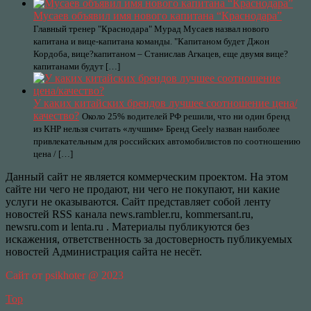
Мусаев объявил имя нового капитана “Краснодара”
Главный тренер "Краснодара" Мурад Мусаев назвал нового
капитана и вице-капитана команды. "Капитаном будет Джон
Кордоба, вице?капитаном – Станислав Агкацев, еще двумя вице?
капитанами будут […]
У каких китайских брендов лучшее соотношение цена/
качество?
Около 25% водителей РФ решили, что ни один бренд
из КНР нельзя считать «лучшим» Бренд Geely назван наиболее
привлекательным для российских автомобилистов по соотношению
цена / […]
Данный сайт не является коммерческим проектом. На этом
сайте ни чего не продают, ни чего не покупают, ни какие
услуги не оказываются. Сайт представляет собой ленту
новостей RSS канала news.rambler.ru, kommersant.ru,
newsru.com и lenta.ru . Материалы публикуются без
искажения, ответственность за достоверность публикуемых
новостей Администрация сайта не несёт.
Сайт от psikhoter @ 2023
Top