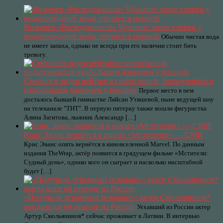
Инженер «Росводоканала» Чучалин: запах хлорки у
водопроводной воды считается нормой
Обычно чистая вода
не имеет запаха, однако не всегда при его наличии стоит бить
тревогу.
Сменился лидер рейтинга спортсменов, пользующихся
наибольшим доверием у россиян
Первое место в нем
досталось бывшей гимнастке Ляйсан Утяшевой, ныне ведущей шоу
на телеканале "ТНТ". В первую пятерку также вошли фигуристка
Алина Загитова, лыжник Александр […]
Крис Эванс вернётся в новых «Мстителях» — СМИ
Крис Эванс опять вернётся в киновселенной Marvel. По данным
издания TheWrap, актёр появится в грядущем фильме «Мстители:
Судный день», однако кого он сыграет и насколько масштабной
будет […]
«Получило огромный резонанс»: актер Смольянинов*
высказался об отъезде из России
Уехавший из России актер
Артур Смольянинов* сейчас проживает в Латвии. В интервью