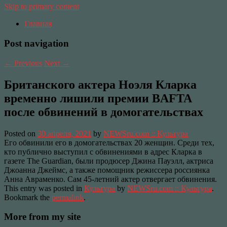
Skip to primary content
Главная
Post navigation
←
Previous
Next
→
Британского актера Ноэля Кларка
временно лишили премии BAFTA
после обвинений в домогательствах
Posted on
30 апреля, 2021
by
NEWSru.com :: Культура
Его обвинили его в домогательствах 20 женщин. Среди тех,
кто публично выступил с обвинениями в адрес Кларка в
газете The Guardian, были продюсер Джина Пауэлл, актриса
Джоанна Джеймс, а также помощник режиссера россиянка
Анна Авраменко. Сам 45-летний актер отвергает обвинения.
This entry was posted in
Культура
by
NEWSru.com :: Культура
.
Bookmark the
permalink
.
More from my site