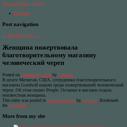
Skip to primary content
Главная
Post navigation
←
Previous
Next
→
Женщина пожертвовала
благотворительному магазину
человеческий череп
Posted on
6 февраля, 2026
by
Lenta.ru
В штате Мичиган, США, сотрудники благотворительного
магазина Goodwill нашли среди пожертвований человеческий
череп. Об этом пишет People. Останки в магазин отдала
неизвестная женщина.
This entry was posted in
Безумный мир
by
Lenta.ru
. Bookmark
the
permalink
.
More from my site