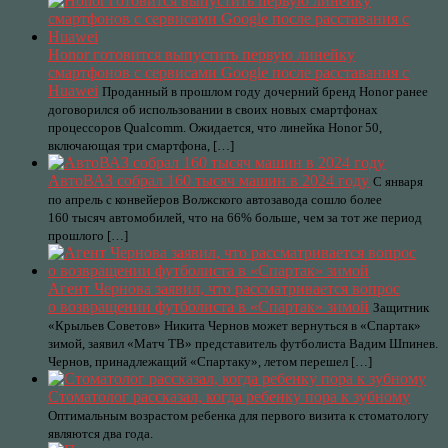
Honor готовится выпустить первую линейку
смартфонов с сервисами Google после расставания с
Huawei
Проданный в прошлом году дочерний бренд Honor ранее
договорился об использовании в своих новых смартфонах
процессоров Qualcomm. Ожидается, что линейка Honor 50,
включающая три смартфона, […]
АвтоВАЗ собрал 160 тысяч машин в 2024 году
С января
по апрель с конвейеров Волжского автозавода сошло более
160 тысяч автомобилей, что на 66% больше, чем за тот же период
прошлого […]
Агент Чернова заявил, что рассматривается вопрос
о возвращении футболиста в «Спартак» зимой
Защитник
«Крыльев Советов» Никита Чернов может вернуться в «Спартак»
зимой, заявил «Матч ТВ» представитель футболиста Вадим Шпинев.
Чернов, принадлежащий «Спартаку», летом перешел […]
Стоматолог рассказал, когда ребенку пора к зубному
Оптимальным возрастом ребенка для первого визита к стоматологу
являются два года.