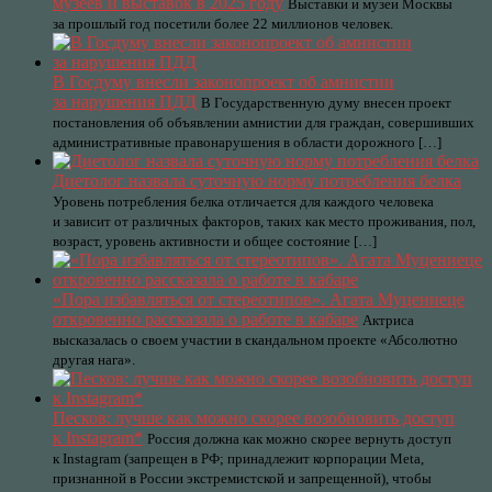
музеев и выставок в 2025 году
Выставки и музеи Москвы
за прошлый год посетили более 22 миллионов человек.
В Госдуму внесли законопроект об амнистии
за нарушения ПДД
В Государственную думу внесен проект
постановления об объявлении амнистии для граждан, совершивших
административные правонарушения в области дорожного […]
Диетолог назвала суточную норму потребления белка
Уровень потребления белка отличается для каждого человека
и зависит от различных факторов, таких как место проживания, пол,
возраст, уровень активности и общее состояние […]
«Пора избавляться от стереотипов». Агата Муцениеце
откровенно рассказала о работе в кабаре
Актриса
высказалась о своем участии в скандальном проекте «Абсолютно
другая нага».
Песков: лучше как можно скорее возобновить доступ
к Instagram*
Россия должна как можно скорее вернуть доступ
к Instagram (запрещен в РФ; принадлежит корпорации Meta,
признанной в России экстремистской и запрещенной), чтобы