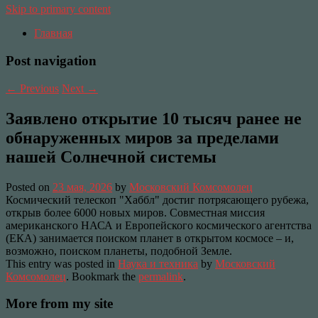
Skip to primary content
Главная
Post navigation
←
Previous
Next
→
Заявлено открытие 10 тысяч ранее не
обнаруженных миров за пределами
нашей Солнечной системы
Posted on
23 мая, 2026
by
Московский Комсомолец
Космический телескоп "Хаббл" достиг потрясающего рубежа,
открыв более 6000 новых миров. Совместная миссия
американского НАСА и Европейского космического агентства
(ЕКА) занимается поиском планет в открытом космосе – и,
возможно, поиском планеты, подобной Земле.
This entry was posted in
Наука и техника
by
Московский
Комсомолец
. Bookmark the
permalink
.
More from my site