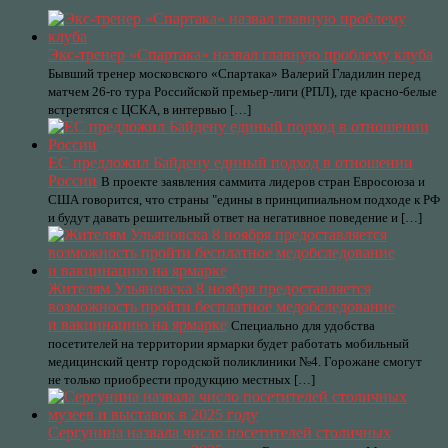
Экс-тренер «Спартака» назвал главную проблему клуба
Бывший тренер московского «Спартака» Валерий Гладилин перед
матчем 26-го тура Российской премьер-лиги (РПЛ), где красно-белые
встретятся с ЦСКА, в интервью […]
ЕС предложил Байдену единый подход в отношении
России
В проекте заявления саммита лидеров стран Евросоюза и
США говорится, что страны "едины в принципиальном подходе к РФ
и будут давать решительный ответ на негативное поведение и […]
Жителям Ульяновска 8 ноября предоставляется
возможность пройти бесплатное медобследование
и вакцинацию на ярмарке
Специально для удобства
посетителей на территории ярмарки будет работать мобильный
медицинский центр городской поликлиники №4. Горожане смогут
не только приобрести продукцию местных […]
Сергунина назвала число посетителей столичных