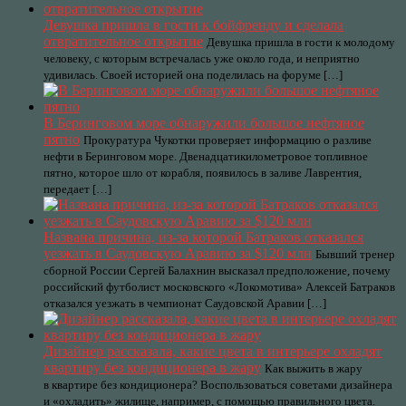
Девушка пришла в гости к бойфренду и сделала
отвратительное открытие
Девушка пришла в гости к молодому
человеку, с которым встречалась уже около года, и неприятно
удивилась. Своей историей она поделилась на форуме […]
В Беринговом море обнаружили большое нефтяное
пятно
Прокуратура Чукотки проверяет информацию о разливе
нефти в Беринговом море. Двенадцатикилометровое топливное
пятно, которое шло от корабля, появилось в заливе Лаврентия,
передает […]
Названа причина, из-за которой Батраков отказался
уезжать в Саудовскую Аравию за $120 млн
Бывший тренер
сборной России Сергей Балахнин высказал предположение, почему
российский футболист московского «Локомотива» Алексей Батраков
отказался уезжать в чемпионат Саудовской Аравии […]
Дизайнер рассказала, какие цвета в интерьере охладят
квартиру без кондиционера в жару
Как выжить в жару
в квартире без кондиционера? Воспользоваться советами дизайнера
и «охладить» жилище, например, с помощью правильного цвета.