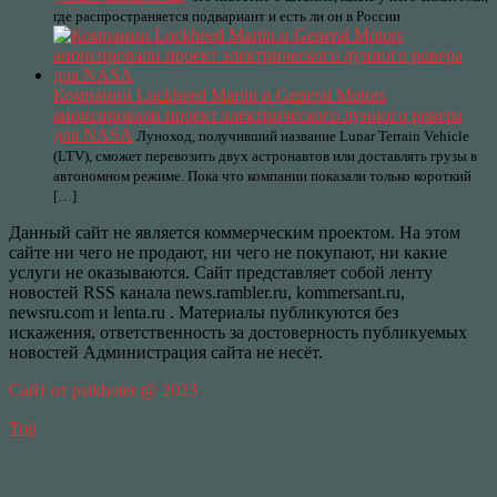
где распространяется подвариант и есть ли он в России
Компании Lockheed Martin и General Motors
анонсировали проект электрического лунного ровера
для NASA
Луноход, получивший название Lunar Terrain Vehicle
(LTV), сможет перевозить двух астронавтов или доставлять грузы в
автономном режиме. Пока что компании показали только короткий
[…]
Данный сайт не является коммерческим проектом. На этом
сайте ни чего не продают, ни чего не покупают, ни какие
услуги не оказываются. Сайт представляет собой ленту
новостей RSS канала news.rambler.ru, kommersant.ru,
newsru.com и lenta.ru . Материалы публикуются без
искажения, ответственность за достоверность публикуемых
новостей Администрация сайта не несёт.
Сайт от psikhoter @ 2023
Top