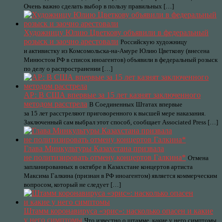
Очень важно сделать выбор в пользу правильных […]
Художницу Юлию Цветкову объявили в федеральный
розыск и заочно арестовали
Российскую художницу
и активистку из Комсомольска-на-Амуре Юлию Цветкову (внесена
Минюстом РФ в список иноагентов) объявили в федеральный розыск
по делу о распространении […]
АР: В США впервые за 15 лет казнят заключенного
методом расстрела
В Соединенных Штатах впервые
за 15 лет расстреляют приговоренного к высшей мере наказания.
Заключенный сам выбрал этот способ, сообщает Associated Press […]
Глава Минкультуры Казахстана призвала
не политизировать отмену концертов Галкина*
Отмена
запланированных в октябре в Казахстане концертов артиста
Максима Галкина (признан в РФ иноагентом) является коммерческим
вопросом, который не следует […]
Штамм коронавируса «эрис»: насколько опасен и какие
у него симптомы
Что известно о штамме, какие у него симптомы,