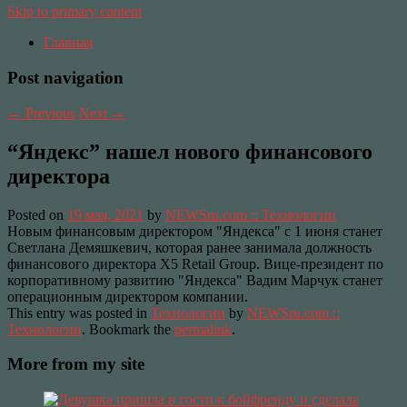
Skip to primary content
Главная
Post navigation
←
Previous
Next
→
“Яндекс” нашел нового финансового
директора
Posted on
19 мая, 2021
by
NEWSru.com :: Технологии
Новым финансовым директором "Яндекса" с 1 июня станет
Светлана Демяшкевич, которая ранее занимала должность
финансового директора X5 Retail Group. Вице-президент по
корпоративному развитию "Яндекса" Вадим Марчук станет
операционным директором компании.
This entry was posted in
Технологии
by
NEWSru.com ::
Технологии
. Bookmark the
permalink
.
More from my site