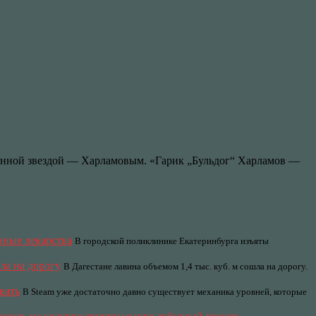
енной звездой — Харламовым. «Гарик „Бульдог“ Харламов —
нные лекарства
В городской поликлинике Екатеринбурга изъяты
ла на дорогу
В Дагестане лавина объемом 1,4 тыс. куб. м сошла на дорогу.
вать
В Steam уже достаточно давно существует механика уровней, которые