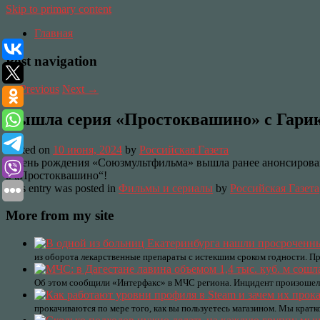
Skip to primary content
Главная
Post navigation
←
Previous
Next
→
Вышла серия «Простоквашино» с Гари
Posted on
10 июня, 2024
by
Российская Газета
В день рождения «Союзмультфильма» вышла ранее анонсирова
в „Простоквашино“!
This entry was posted in
Фильмы и сериалы
by
Российская Газета
More from my site
из оборота лекарственные препараты с истекшим сроком годности. П
Об этом сообщили «Интерфакс» в МЧС региона. Инцидент произошел 
прокачиваются по мере того, как вы пользуетесь магазином. Мы кратко