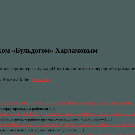
ком «Бульдогом» Харламовым
нная серия перезапуска «Простоквашино» с очередной приглаш
. Bookmark the
permalink
.
В одной из больниц Екатеринбурга нашли просроче
роверку проводила районная […]
МЧС: в Дагестане лавина объемом 1,4 тыс. куб. м сош
в Тляратинском районе на участке автодороги «Сониорта — […]
Как работают уровни профиля в Steam и зачем их прокачи
 рассказали всё, что нужно знать об уровнях […]