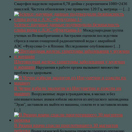
Смартфон наделили экраном 6,78 дюйма с разрешением 1080×2436
пикселей. Частота обновления уже привычно 120 Гц, матрица — […]
Science: научные данные подтвердили безопасность
слива воды с АЭС «Фукусима-1»
Международная группа
ученых из Великобритании и Австралии оценили последствия
сброса в океан очищенной радиоактивной воды с аварийной
АЭС «Фукусима-1» в Японии. Исследование опубликовано […]
Щитовидная железа: симптомы заболевания у мужчин
и женщин
Нарушения в работе органа вызывают множество
проблем со здоровьем.
В Чечне избили экологов из Ингушетии и сожгли их
машину
Вооруженные люди в гражданском, в масках и без
опознавательных знаков избили экологов из ингушского заповедника
"Эрзи", заставили их выйти из машины, сожгли ее и заставили вплавь
[…]
В Рязани врачи спасли проглотившего 30 магнитов
ребенка
Врачи рязанской больницы провели срочную операцию