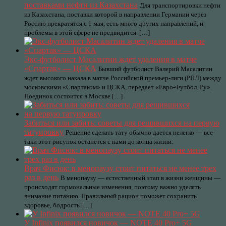
поставками нефти из Казахстана
Для транспортировки нефти
из Казахстана, поставки которой в направлении Германии через
Россию прекратятся с 1 мая, есть много других направлений, и
проблемы в этой сфере не предвидится. […]
Экс-футболист Масалитин ждет удаления в матче
«Спартак» — ЦСКА
Бывший футболист Валерий Масалитин
ждет высокого накала в матче Российской премьер-лиги (РПЛ) между
московскими «Спартаком» и ЦСКА, передает «Евро-Футбол. Ру».
Поединок состоится в Москве […]
Забиться или забить: советы для решившихся на первую
татуировку
Решение сделать тату обычно дается нелегко — все-
таки этот рисунок останется с нами до конца жизни.
Врач Фисюк: в менопаузу стоит питаться не менее трех
раз в день
В менопаузу — естественный этап в жизни женщины —
происходят гормональные изменения, поэтому важно уделять
внимание питанию. Правильный рацион поможет сохранить
здоровье, бодрость […]
У Infinix появился новичок — NOTE 40 Pro+ 5G