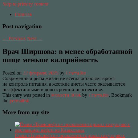
Skip to primary content
Главная
Post navigation
←
Previous
Next
→
Врач Ширшова: в менее обработанной
пище меньше калорийность
Posted on
22 февраля, 2025
by
Газета.Ru
Современный ритм жизни не всегда оставляет время
на контроль питания, а жесткие диеты часто оказываются
неэффективными в долгосрочной перспективе.
This entry was posted in
Новости ЗОЖ
by
Газета.Ru
. Bookmark
the
permalink
.
More from my site
Глава «Транснефти» прокомментировал ситуацию с