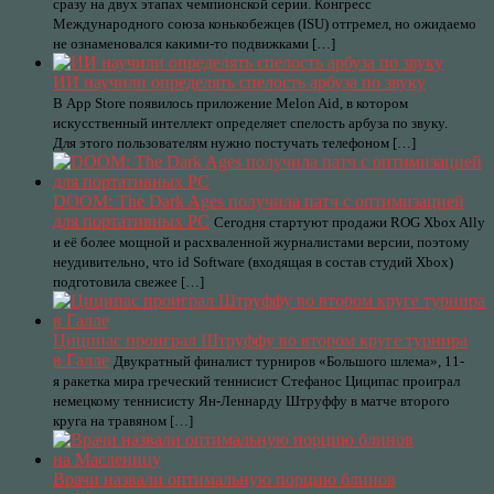
сразу на двух этапах чемпионской серии. Конгресс
Международного союза конькобежцев (ISU) отгремел, но ожидаемо
не ознаменовался какими-то подвижками […]
ИИ научили определять спелость арбуза по звуку
В App Store появилось приложение Melon Aid, в котором
искусственный интеллект определяет спелость арбуза по звуку.
Для этого пользователям нужно постучать телефоном […]
DOOM: The Dark Ages получила патч с оптимизацией
для портативных PC
Сегодня стартуют продажи ROG Xbox Ally
и её более мощной и расхваленной журналистами версии, поэтому
неудивительно, что id Software (входящая в состав студий Xbox)
подготовила свежее […]
Циципас проиграл Штруффу во втором круге турнира
в Галле
Двукратный финалист турниров «Большого шлема», 11-
я ракетка мира греческий теннисист Стефанос Циципас проиграл
немецкому теннисисту Ян-Леннарду Штруффу в матче второго
круга на травяном […]
Врачи назвали оптимальную порцию блинов