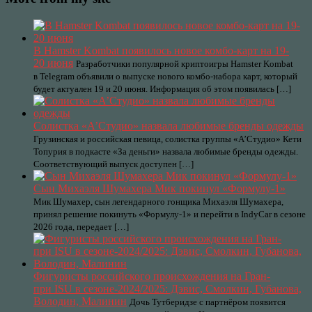
В Hamster Kombat появилось новое комбо-карт на 19-
20 июня
Разработчики популярной криптоигры Hamster Kombat
в Telegram объявили о выпуске нового комбо-набора карт, который
будет актуален 19 и 20 июня. Информация об этом появилась […]
Солистка «А’Студио» назвала любимые бренды одежды
Грузинская и российская певица, солистка группы «А’Студио» Кети
Топурия в подкасте «За деньги» назвала любимые бренды одежды.
Соответствующий выпуск доступен […]
Сын Михаэля Шумахера Мик покинул «Формулу-1»
Мик Шумахер, сын легендарного гонщика Михаэля Шумахера,
принял решение покинуть «Формулу-1» и перейти в IndyCar в сезоне
2026 года, передает […]
Фигуристы российского происхождения на Гран-
при ISU в сезоне-2024/2025: Дэвис, Смолкин, Губанова,
Володин, Малинин
Дочь Тутберидзе с партнёром появится