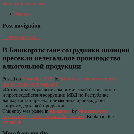
Skip to primary content
Главная
Post navigation
←
Previous
Next
→
В Башкортостане сотрудники полиции
пресекли нелегальное производство
алкогольной продукции
Posted on
5 октября, 2023
by
Министерство внутренних
дел Российской Федерации
«Сотрудники Управления экономической безопасности
и противодействия коррупции МВД по Республике
Башкортостан пресекли незаконное производство
спиртосодержащей продукции.
This entry was posted in
Криминал
by
Министерство
внутренних дел Российской Федерации
. Bookmark the
permalink
.
More from my site