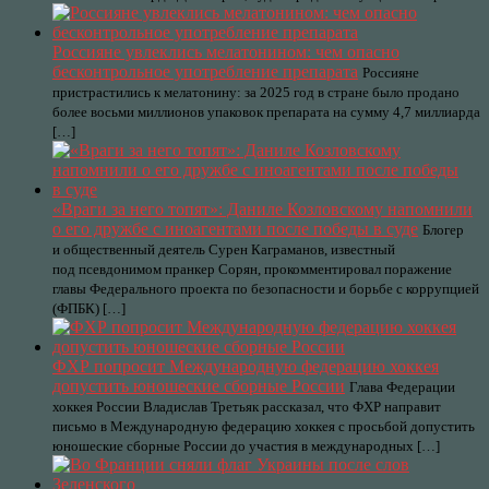
Россияне увлеклись мелатонином: чем опасно
бесконтрольное употребление препарата
Россияне
пристрастились к мелатонину: за 2025 год в стране было продано
более восьми миллионов упаковок препарата на сумму 4,7 миллиарда
[…]
«Враги за него топят»: Даниле Козловскому напомнили
о его дружбе с иноагентами после победы в суде
Блогер
и общественный деятель Сурен Каграманов, известный
под псевдонимом пранкер Сорян, прокомментировал поражение
главы Федерального проекта по безопасности и борьбе с коррупцией
(ФПБК) […]
ФХР попросит Международную федерацию хоккея
допустить юношеские сборные России
Глава Федерации
хоккея России Владислав Третьяк рассказал, что ФХР направит
письмо в Международную федерацию хоккея с просьбой допустить
юношеские сборные России до участия в международных […]