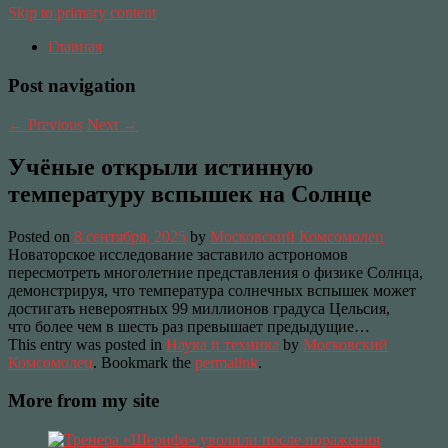
Skip to primary content
Главная
Post navigation
←
Previous
Next
→
Учёные открыли истинную
температуру вспышек на Солнце
Posted on
8 сентября, 2025
by
Московский Комсомолец
Новаторское исследование заставило астрономов
пересмотреть многолетние представления о физике Солнца,
демонстрируя, что температура солнечных вспышек может
достигать невероятных 99 миллионов градуса Цельсия,
что более чем в шесть раз превышает предыдущие…
This entry was posted in
Наука и техника
by
Московский
Комсомолец
. Bookmark the
permalink
.
More from my site