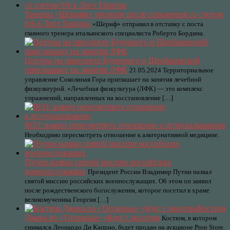
Тренера «Шерифа» уволили после поражения со счетом
0:6 в Лиге Европы
«Шериф» отправил в отставку с поста
главного тренера итальянского специалиста Роберто Бордина.
Центры на проспекте Буденного и Щербаковской
приглашают на занятия ЛФК
21.05.2024 Территориальное
управление Соколиная Гора приглашает на занятия лечебной
физкультурой. «Лечебная физкультура (ЛФК) — это комплекс
упражнений, направленных на восстановление […]
ВОЗ: важно пересмотреть отношение к иглоукалыванию
Необходимо пересмотреть отношение к альтернативной медицине.
Путин назвал святой миссию российских
военнослужащих
Президент России Владимир Путин назвал
святой миссию российских военнослужащих. Об этом он заявил
после рождественского богослужения, которое посетил в храме
великомученика Георгия […]
Костюм
Джека из «Титаника» уйдет с молотка
Костюм, в котором
снимался Леонардо Ди Каприо, будет продан на аукционе Prop Store.