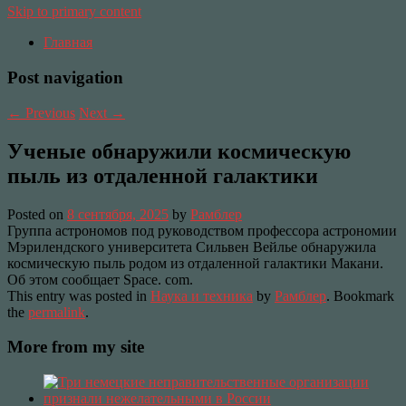
Skip to primary content
Главная
Post navigation
←
Previous
Next
→
Ученые обнаружили космическую
пыль из отдаленной галактики
Posted on
8 сентября, 2025
by
Рамблер
Группа астрономов под руководством профессора астрономии
Мэрилендского университета Сильвен Вейлье обнаружила
космическую пыль родом из отдаленной галактики Макани.
Об этом сообщает Space. com.
This entry was posted in
Наука и техника
by
Рамблер
. Bookmark
the
permalink
.
More from my site