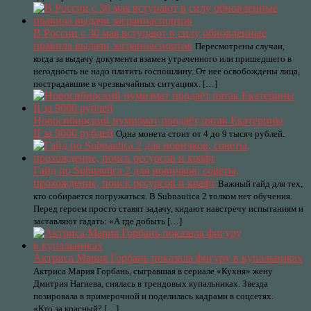
В России с 30 мая вступают в силу обновленные
правила выдачи загранпаспортов
Пересмотрены случаи,
когда за выдачу документа взамен утраченного или пришедшего в
негодность не надо платить госпошлину. От нее освобождены лица,
пострадавшие в чрезвычайных ситуациях. […]
Новосибирский нумизмат продаёт пятак Екатерины
II за 9000 рублей
Одна монета стоит от 4 до 9 тысяч рублей.
Гайд по Subnautica 2 для новичков: советы,
прохождение, поиск ресурсов и крафт
Важный гайд для тех,
кто собирается погружаться. В Subnautica 2 толком нет обучения.
Перед героем просто ставят задачу, кидают навстречу испытаниям и
заставляют гадать: «А где добыть […]
Актриса Мария Горбань показала фигуру в купальниках
Актриса Мария Горбань, сыгравшая в сериале «Кухня» жену
Дмитрия Нагиева, снялась в трендовых купальниках. Звезда
позировала в примерочной и поделилась кадрами в соцсетях.
«Кто за красный? […]