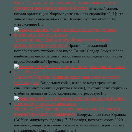
Три немецкие неправительственные организации
признали нежелательными в России
В черный список
попали организации "Форум русскоязычных европейцев", "Центр
либеральной современности" и "Немецко-русский обмен". По
утверждению […]
Азмун обошел Дзюбу в борьбе за титул лучшего
футболиста Премьер-лиги
Иранский нападающий
петербургского футбольного клуба "Зенит" Сердар Азмун набрал
наибольшее число баллов в голосовании по определению лучшего
игрока Российской Премьер-лиги в […]
Кинолог Голубев: видящих кошмары собак не стоит
резко будить
Владельцам собак, которые видят тревожные
сны (начинают скулить и дергаться во сне), не стоит резко будить их,
чтобы не вызвать выброс адреналина и стрессовую […]
Марочко: ВСУ за неделю потеряли около 3,9 тысячи
военнослужащих и наемников
Вооруженные силы Украины
(ВСУ) за минувшую неделю (17–23 ноября) потеряли около 3920
военнослужащих и наемников в зоне ответственности российских
группировок «Север», «Южная» […]