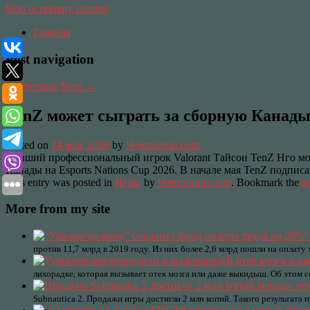
Skip to primary content
Главная
Post navigation
←
Previous
Next
→
TenZ может сыграть за сборную Канады 
Posted on
14 мая, 2026
by
Чемпионат.com
Бывший профессиональный игрок Valorant Тайсон TenZ Нго мо
Канады на Esports Nations Cup 2026. В начале мая TenZ подписа
This entry was posted in
Игры
by
Чемпионат.com
. Bookmark the
p
More from my site
“
против 11,7 млрд в 2019 году. Из них более 2,6 млрд пошли на оплату
лихорадке, которая вызывает отек мозга или даже выкидыш. Об этом 
Subnautica 2. Продажи игры достигли 2 млн копий. Такого результата 