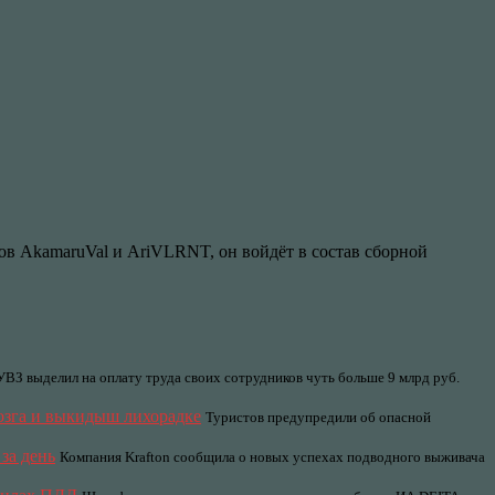
в AkamaruVal и AriVLRNT, он войдёт в состав сборной
УВЗ выделил на оплату труда своих сотрудников чуть больше 9 млрд руб.
озга и выкидыш лихорадке
Туристов предупредили об опасной
за день
Компания Krafton сообщила о новых успехах подводного выживача