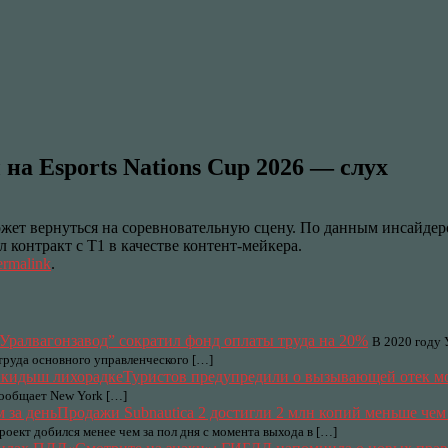
на Esports Nations Cup 2026 — слух
жет вернуться на соревновательную сцену. По данным инсайдеро
л контракт с T1 в качестве контент-мейкера.
ermalink
.
Уралвагонзавод” сократил фонд оплаты труда на 20%
В 2020 году 
 труда основного управленческого […]
Туристов предупредили о вызывающей отек м
сообщает New York […]
Продажи Subnautica 2 достигли 2 млн копий меньше чем 
проект добился менее чем за пол дня с момента выхода в […]