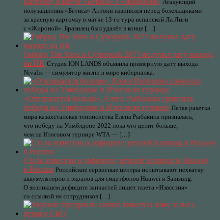
карточку в матче «Бетиса» с «Жироной»
Атакующий
полузащитник «Бетиса» Антони извинился перед болельщиками
за красную карточку в матче 13-го тура испанской Ла Лиги
с «Жироной». Бразилец был удалён в конце […]
Гибрид The Sims и Cyberpunk 2077 получил дату выхода
на ПК
Студия ION LANDS объявила примерную дату выхода
Nivalis — симулятор жизни в мире киберпанка.
«Откликается больше». Елена Рыбакина сравнила
победы на Уимблдоне и Итоговом турнире
Пятая ракетка
мира казахстанская теннисистка Елена Рыбакина призналась,
что победу на Уимблдоне-2022 пока что ценит больше,
чем на Итоговом турнире WTA — […]
Стало известно о дефиците деталей Samsung и Huawei
в России
Российские сервисные центры испытывают нехватку
аккумуляторов и экранов для смартфонов Huawei и Samsung.
О возникшем дефиците запчастей пишет газета «Известия»
со ссылкой на сотрудников […]