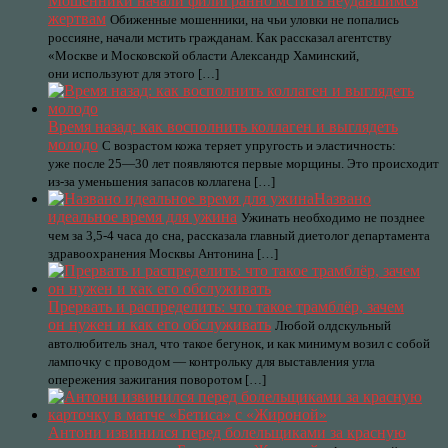
Мошенники начали филигранно мстить неудавшимся
жертвам
Обиженные мошенники, на чьи уловки не попались
россияне, начали мстить гражданам. Как рассказал агентству
«Москве и Московской области Александр Хаминский,
они используют для этого […]
Время назад: как восполнить коллаген и выглядеть
молодо
С возрастом кожа теряет упругость и эластичность:
уже после 25—30 лет появляются первые морщины. Это происходит
из-за уменьшения запасов коллагена […]
Названо
идеальное время для ужина
Ужинать необходимо не позднее
чем за 3,5-4 часа до сна, рассказала главный диетолог департамента
здравоохранения Москвы Антонина […]
Прервать и распределить: что такое трамблёр, зачем
он нужен и как его обслуживать
Любой олдскульный
автолюбитель знал, что такое бегунок, и как минимум возил с собой
лампочку с проводом — контрольку для выставления угла
опережения зажигания поворотом […]
Антони извинился перед болельщиками за красную