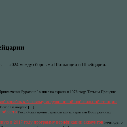
ейцарии
ропы — 2024 между сборными Шотландии и Швейцарии.
риключения Буратино" вышел на экраны в 1976 году. Татьяна Проценко
вой корабль к базовому модулю новой орбитальной станции
 Вскоре к модулю […]
 области
Российская армия отразила три контратаки Вооруженных
енную в 2017 году программу верификации аккаунтов
Речь идет о