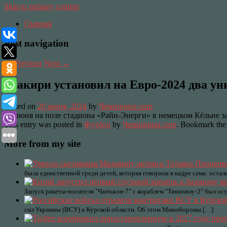
Skip to primary content
Главная
Post navigation
←
Previous
Next
→
Шакири установил на Евро-2024 два у
Posted on
20 июня, 2024
by
Чемпионат.com
19 июня на поле стадиона «Райн-Энерги» в немецком Кёльне 
This entry was posted in
Футбол
by
Чемпионат.com
. Bookmark th
More from my site
была единственной среди детей, которая говорила в кадре сама: оста
Запуск ракеты-носителя "Чанчжэн-7" с кораблем "Тяньчжоу-2" был ос
сил Украины (ВСУ) в Курской области. Об этом Минобороны […]