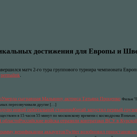
никальных достижения для Европы и Шв
завершился матч 2-го тура группового турнира чемпионата Ев
e
permalink
.
Умерла сыгравшая Мальвину актриса Татьяна Проценко
Фильм "П
льных переозвучивали другие […]
Китай запустил первый грузо
уществлен в 15 часов 55 минут по московскому времени с космодрома Вэньчан.
Российские войска отразили контратаки ВСУ в Курской
Twitter возобновил приостановл