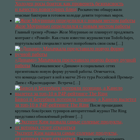
Холодец росы боится: как проверить безопасность
и качество новогодних блюд
Роскачество обнаружило
опасные бактерии в готовом холодце девяти торговых марок.
Жозе Моуринью определился с новым местом работы
Главный тренер «Ромы» Жозе Моуринью не планирует продлевать
контракт с «Ромой». Как стало известно журналистам Todofichajes,
португальский специалист хочет попробовать свои силы […]
«Динамо» Махачкала представило новую форму ручной
работы
Махачкалинское «Динамо» в социальных сетях
презентовало новую форму ручной работы. Отмечается,
что команда сыграет в ней в матче 26-го тура Российской Премьер-
Лиги с «Краснодаром». Встреча […]
Бивол и Бетербиев потеряли позиции, а Канело вылетел
за топ-10 в Р4Р-рейтинге The Ring
После прошедших
крупных боксёрских турниров авторитетный журнал The Ring
представил обновлённый рейтинг […]
Эксперт Ким назвала самые соленые продукты,
от которых стоит отказаться
Для того, чтобы сохранить