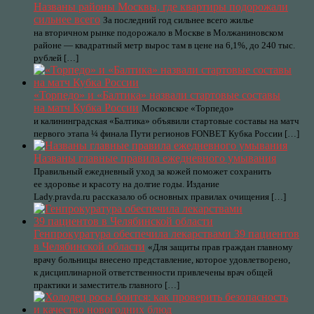
Названы районы Москвы, где квартиры подорожали
сильнее всего
За последний год сильнее всего жилье
на вторичном рынке подорожало в Москве в Молжаниновском
районе — квадратный метр вырос там в цене на 6,1%, до 240 тыс.
рублей […]
«Торпедо» и «Балтика» назвали стартовые составы
на матч Кубка России
Московское «Торпедо»
и калининградская «Балтика» объявили стартовые составы на матч
первого этапа ¼ финала Пути регионов FONBET Кубка России […]
Названы главные правила ежедневного умывания
Правильный ежедневный уход за кожей поможет сохранить
ее здоровье и красоту на долгие годы. Издание
Lady.pravda.ru рассказало об основных правилах очищения […]
Генпрокуратура обеспечила лекарствами 39 пациентов
в Челябинской области
«Для защиты прав граждан главному
врачу больницы внесено представление, которое удовлетворено,
к дисциплинарной ответственности привлечены врач общей
практики и заместитель главного […]