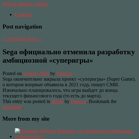
Skip to primary content
Главная
Post navigation
←
Previous
Next
→
Sega официально отменила разработку
амбициозной «суперигры»
Posted on
14 мая, 2026
by
Ferra.ru
Sega окончательно закрыла проект «суперигры» (Super Game),
о котором впервые объявила в 2021 году, пишут СМИ.
Изначально планировалось, что игра выйдет до конца
текущего финансового года (то есть до марта).
This entry was posted in
Игры
by
Ferra.ru
. Bookmark the
permalink
.
More from my site