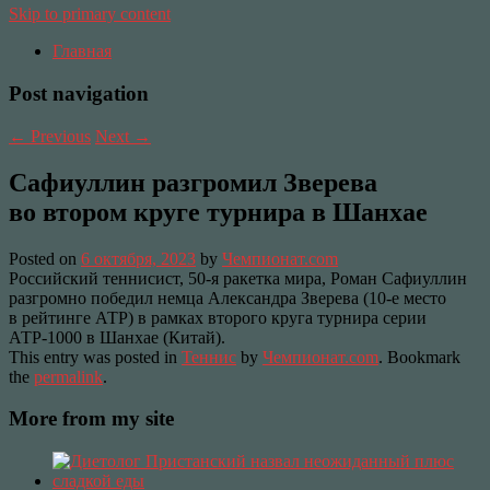
Skip to primary content
Главная
Post navigation
←
Previous
Next
→
Сафиуллин разгромил Зверева
во втором круге турнира в Шанхае
Posted on
6 октября, 2023
by
Чемпионат.com
Российский теннисист, 50-я ракетка мира, Роман Сафиуллин
разгромно победил немца Александра Зверева (10-е место
в рейтинге АТР) в рамках второго круга турнира серии
АТР-1000 в Шанхае (Китай).
This entry was posted in
Теннис
by
Чемпионат.com
. Bookmark
the
permalink
.
More from my site