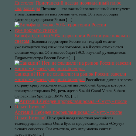
Диетолог Пристанский назвал неожиданный плюс
сладкой еды
Питание — это важный эволюционный инструмент
в теле, влияющий на настроение человека. Об этом сообщил
диетолог, нутрициолог Роман […]
Вильфанд: около 50% территории России уже покрыто
снегом
Половина территории России на текущий момент
уже находится под снежным покровом, а в Якутии отмечаются
сильные морозы. Об этом сообщил ТАСС научный руководитель
Гидрометцентра России Роман […]
Санкции? Нет, не слышали: на рынок России завезли
много моделей ушедших брендов
Российские дилеры завезли
в страну сразу несколько моделей автомобилей, бренды которых
покинули авторынок РФ, речь идет о Suzuki Grand Vitara, Subaru
Outback, Kia Sportage, BMW X5, […]
Артемий Лебедев прорекламировал «Смуту» после
Ольги Бузовой
Пару дней назад известная российская
телеведущая и певица Ольга Бузова прорекламировала «Смуту»
в своих соцсетях. Она отметила, что игру можно считать
исторически […]