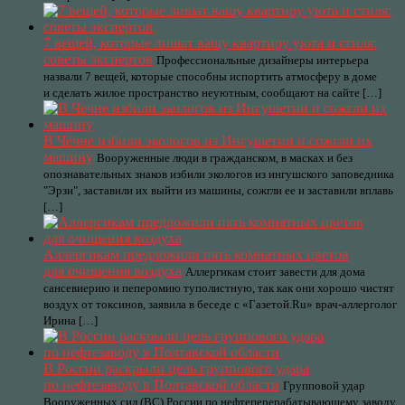
7 вещей, которые лишат вашу квартиру уюта и стиля:
советы экспертов
Профессиональные дизайнеры интерьера
назвали 7 вещей, которые способны испортить атмосферу в доме
и сделать жилое пространство неуютным, сообщают на сайте […]
В Чечне избили экологов из Ингушетии и сожгли их
машину
Вооруженные люди в гражданском, в масках и без
опознавательных знаков избили экологов из ингушского заповедника
"Эрзи", заставили их выйти из машины, сожгли ее и заставили вплавь
[…]
Аллергикам предложили пять комнатных цветов
для очищения воздуха
Аллергикам стоит завести для дома
сансевиерию и пеперомию туполистную, так как они хорошо чистят
воздух от токсинов, заявила в беседе с «Газетой.Ru» врач-аллерголог
Ирина […]
В России раскрыли цель группового удара
по нефтезаводу в Полтавской области
Групповой удар
Вооруженных сил (ВС) России по нефтеперерабатывающему заводу