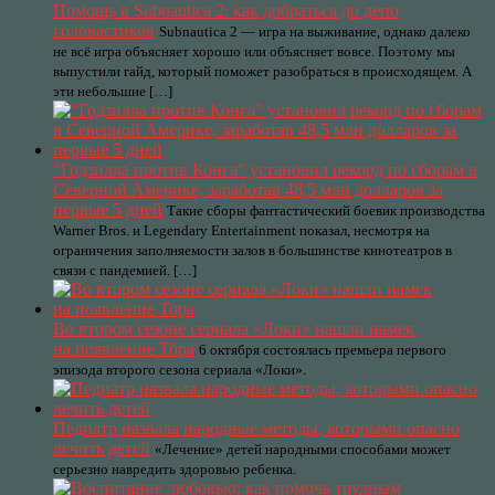
Помощь в Subnautica 2: как добраться до депо
головастиков
Subnautica 2 — игра на выживание, однако далеко
не всё игра объясняет хорошо или объясняет вовсе. Поэтому мы
выпустили гайд, который поможет разобраться в происходящем. А
эти небольшие […]
“Годзилла против Конга” установил рекорд по сборам в
Северной Америке, заработав 48,5 млн долларов за
первые 5 дней
Такие сборы фантастический боевик производства
Warner Bros. и Legendary Entertainment показал, несмотря на
ограничения заполняемости залов в большинстве кинотеатров в
связи с пандемией. […]
Во втором сезоне сериала «Локи» нашли намек
на появление Тора
6 октября состоялась премьера первого
эпизода второго сезона сериала «Локи».
Педиатр назвала народные методы, которыми опасно
лечить детей
«Лечение» детей народными способами может
серьезно навредить здоровью ребенка.