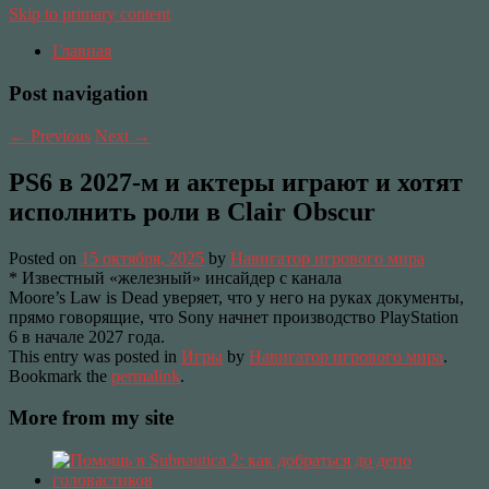
Skip to primary content
Главная
Post navigation
←
Previous
Next
→
PS6 в 2027-м и актеры играют и хотят
исполнить роли в Clair Obscur
Posted on
15 октября, 2025
by
Навигатор игрового мира
* Известный «железный» инсайдер с канала
Moore’s Law is Dead уверяет, что у него на руках документы,
прямо говорящие, что Sony начнет производство PlayStation
6 в начале 2027 года.
This entry was posted in
Игры
by
Навигатор игрового мира
.
Bookmark the
permalink
.
More from my site