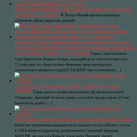
Воспитание любовью: как помочь трудным подросткам
выбраться из кризиса
В Театре Наций прошла премьера
спектакля «День закрытых дверей».
Бартомеу отверг обвинения во взяточничестве по делу
Негрейры. Он считает, что подкуп и влияние чиновника
на результаты «Барсы» не доказаны
Глава Следственного
суда Барселоны Хоакин Агирре, ведущий дело, посчитал выплату
7,5 млн евро от «Барселоны» бывшему вице-президенту
технического комитета судей (CTA) RFEF преступлением […]
«Спартак» продал около 25 тыс. билетов на дерби
с ЦСКА
Глава пресс-службы московского футбольного клуба
«Спартак» Дмитрий Зеленов заявил, что клуб продал около 25 тыс.
билетов на дерби […]
«Ъ» назвал имя кандидата на пост посла России в США
Наиболее вероятным кандидатом на должность российского посла
в США является директор департамента Северной Америки
МИД РФ, экс-посол в Канаде Александр Дарчиев, пишет